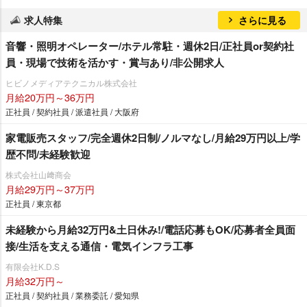
求人特集
さらに見る
音響・照明オペレーター/ホテル常駐・週休2日/正社員or契約社
員・現場で技術を活かす・賞与あり/非公開求人
ヒビノメディアテクニカル株式会社
月給20万円～36万円
正社員 / 契約社員 / 派遣社員 / 大阪府
家電販売スタッフ/完全週休2日制/ノルマなし/月給29万円以上/学
歴不問/未経験歓迎
株式会社山﨑商会
月給29万円～37万円
正社員 / 東京都
未経験から月給32万円&土日休み!/電話応募もOK/応募者全員面
接/生活を支える通信・電気インフラ工事
有限会社K.D.S
月給32万円～
正社員 / 契約社員 / 業務委託 / 愛知県