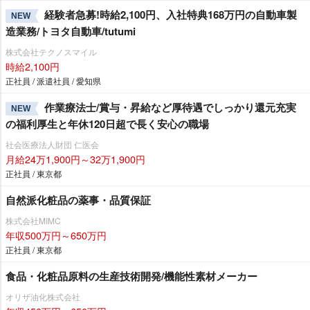
経験者急募!時給2,100円、入社特典168万円の自動車製
NEW
造業務/トヨタ自動車/tutumi
株式会社テクノスマイル
時給2,100円
正社員 / 派遣社員 / 愛知県
作業療法士/賞与・昇給など厚待遇でしっかり還元充実
NEW
の福利厚生と年休120日超で長く安心の職場
社会医療法人財団 仁医会
月給24万1,900円～32万1,900円
正社員 / 東京都
自然派化粧品の薬事・品質保証
株式会社MIMC
年収500万円～650万円
正社員 / 東京都
食品・化粧品原料の生産技術開発/機能性素材メーカー
オリザ油化株式会社