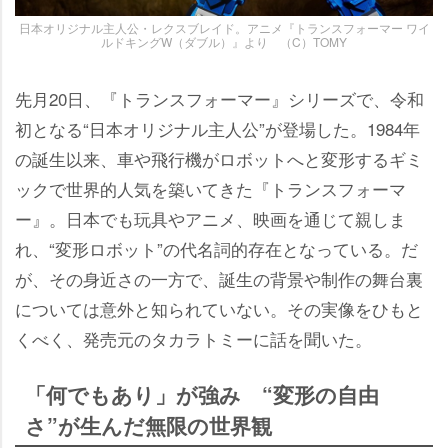
日本オリジナル主人公・レクスブレイド。アニメ『トランスフォーマー ワイ
ルドキングW（ダブル）』より （C）TOMY
先月20日、『トランスフォーマー』シリーズで、令和
初となる“日本オリジナル主人公”が登場した。1984年
の誕生以来、車や飛行機がロボットへと変形するギミ
ックで世界的人気を築いてきた『トランスフォーマ
ー』。日本でも玩具やアニメ、映画を通じて親しま
れ、“変形ロボット”の代名詞的存在となっている。だ
が、その身近さの一方で、誕生の背景や制作の舞台裏
については意外と知られていない。その実像をひもと
くべく、発売元のタカラトミーに話を聞いた。
「何でもあり」が強み “変形の自由
さ”が生んだ無限の世界観