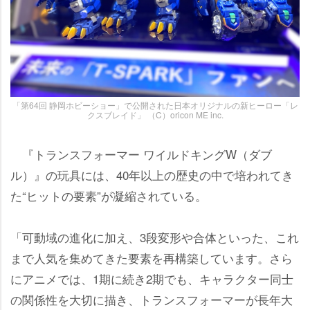
「第64回 静岡ホビーショー」で公開された日本オリジナルの新ヒーロー「レ
クスブレイド」 （C）oricon ME inc.
『トランスフォーマー ワイルドキングW（ダブ
ル）』の玩具には、40年以上の歴史の中で培われてき
た“ヒットの要素”が凝縮されている。
「可動域の進化に加え、3段変形や合体といった、これ
まで人気を集めてきた要素を再構築しています。さら
にアニメでは、1期に続き2期でも、キャラクター同士
の関係性を大切に描き、トランスフォーマーが長年大