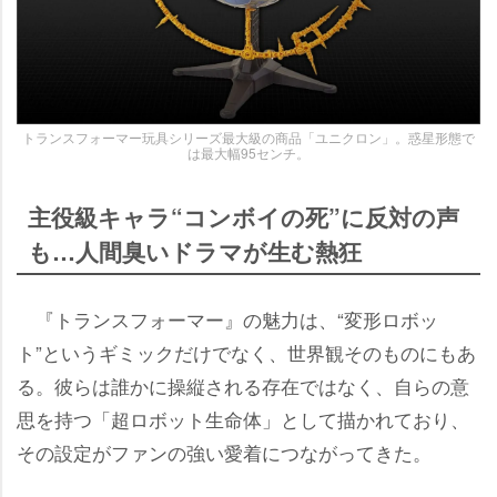
トランスフォーマー玩具シリーズ最大級の商品「ユニクロン」。惑星形態で
は最大幅95センチ。
主役級キャラ“コンボイの死”に反対の声
も…人間臭いドラマが生む熱狂
『トランスフォーマー』の魅力は、“変形ロボッ
ト”というギミックだけでなく、世界観そのものにもあ
る。彼らは誰かに操縦される存在ではなく、自らの意
思を持つ「超ロボット生命体」として描かれており、
その設定がファンの強い愛着につながってきた。