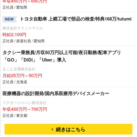
年収450万円～650万円
正社員 / 愛知県
トヨタ自動車 上郷工場で部品の検査/特典168万/tutumi
NEW
株式会社テクノスマイル
時給2,100円
正社員 / 派遣社員 / 愛知県
タクシー乗務員/月収50万円以上可能/夜日勤務/配車アプリ
「GO」「DiDi」「Uber」導入
まこと交通株式会社
月給25万円～50万円
正社員 / 北海道
医療機器の設計開発/国内系医療用デバイスメーカー
ドクタージャパン株式会社
年収450万円～700万円
正社員 / 東京都
続きはこちら