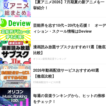
【夏アニメ2026】7月期夏の新アニメを一
挙紹介！
芸能界を志す10代～20代を応援！ オーデ
ィション・スクール情報はDeview
漫画読み放題サブスクおすすめ11選【徹底
比較】
オリコン顧客満足度ランキング
2026年動画配信サービスおすすめ40選
【徹底比較】
CS動画配信サービス20選
毎週の音楽ランキングから、ヒットの推移
をチェック！