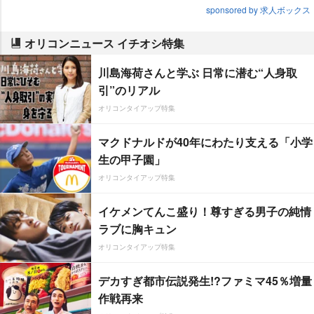
sponsored by 求人ボックス
オリコンニュース イチオシ特集
川島海荷さんと学ぶ 日常に潜む“人身取
引”のリアル
オリコンタイアップ特集
マクドナルドが40年にわたり支える「小学
生の甲子園」
オリコンタイアップ特集
イケメンてんこ盛り！尊すぎる男子の純情
ラブに胸キュン
オリコンタイアップ特集
デカすぎ都市伝説発生!?ファミマ45％増量
作戦再来