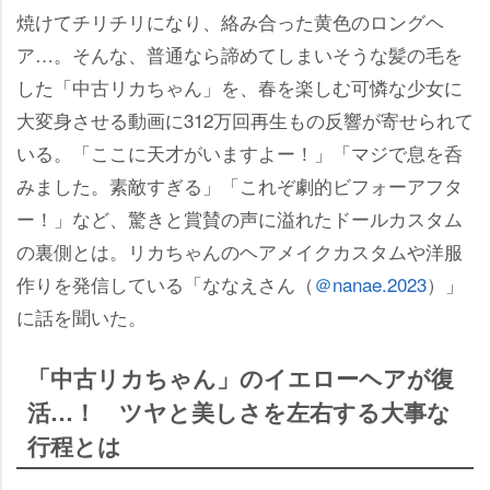
焼けてチリチリになり、絡み合った黄色のロングヘ
ア…。そんな、普通なら諦めてしまいそうな髪の毛を
した「中古リカちゃん」を、春を楽しむ可憐な少女に
大変身させる動画に312万回再生もの反響が寄せられて
いる。「ここに天才がいますよー！」「マジで息を呑
みました。素敵すぎる」「これぞ劇的ビフォーアフタ
ー！」など、驚きと賞賛の声に溢れたドールカスタム
の裏側とは。リカちゃんのヘアメイクカスタムや洋服
作りを発信している「ななえさん（
＠nanae.2023
）」
に話を聞いた。
「中古リカちゃん」のイエローヘアが復
活…！ ツヤと美しさを左右する大事な
行程とは