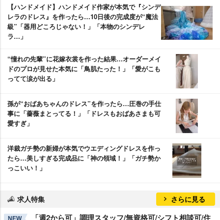
【ハンドメイド】ハンドメイド作家が本気で『シンデ
レラのドレス』を作ったら…10日後の完成度が“魔法
級”「器用どころじゃない！」「本物のシンデレ
ラ…」
“憧れの先輩”に花嫁衣裳を作った結果…オーダーメイ
ドのプロが見せた本気に「鳥肌たった！」「愛がこも
ってて涙が出る」
孫が“おばあちゃんのドレス”を作ったら…圧巻の手仕
事に「薔薇まとってる！」「ドレスもおばあさまも可
愛すぎ」
洋裁ガチ勢の新婦が本気でウエディングドレスを作っ
たら…美しすぎる完成品に「神の領域！」「ガチ勢か
っこいい！」
求人特集
さらに見る
「週2から可」調理スタッフ/無資格可/シフト相談可/住
NEW