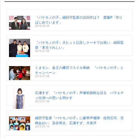
『バケモノの子』細田守監督の次回作は？ 齋藤P「作り
はじめています」
2016-03-09
『バケモノの子』大ヒット記念しケーキでお祝い 細田監
督「本当うれしい」
2015-07-29
くまモン、金王八幡宮でスイカ奉納 『バケモノの子』と
キャンペーン
2015-07-08
広瀬すず、『バケモノの子』声優初挑戦を語る バラエテ
ィ出演への思いも明かす
2015-07-08
細田守監督『バケモノの子』に豪華声優陣 役所広司、宮
崎あおい、染谷将太、広瀬すず、大泉洋
2015-04-13