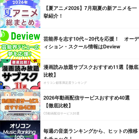
【夏アニメ2026】7月期夏の新アニメを一
挙紹介！
芸能界を志す10代～20代を応援！ オーデ
ィション・スクール情報はDeview
漫画読み放題サブスクおすすめ11選【徹底
比較】
オリコン顧客満足度ランキング
2026年動画配信サービスおすすめ40選
【徹底比較】
CS動画配信サービス20選
毎週の音楽ランキングから、ヒットの推移
をチェック！