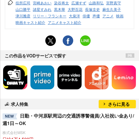
役所広司
宮崎あおい
染谷将太
広瀬すず
山路和弘
宮野真守
山口勝平
諸星すみれ
黒木華
大野百花
長塚圭史
麻生久美子
津川雅彦
リリー・フランキー
大泉洋
俳優
声優
アニメ
映画
映画キャスト紹介
アニメキャスト紹介
この作品をVODサービスで探す
求人特集
さらに見る
日勤・中河原駅周辺の交通誘導警備員/入社祝い金あり/
NEW
週1日～OK
株式会社MSK
日給1万4,500円～