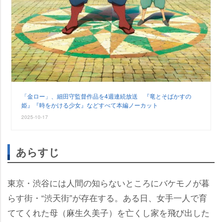
「金ロー」、細田守監督作品を4週連続放送 『竜とそばかすの
姫』『時をかける少女』などすべて本編ノーカット
2025-10-17
あらすじ
東京・渋谷には人間の知らないところにバケモノが暮
らす街・“渋天街”が存在する。ある日、女手一人で育
ててくれた母（麻生久美子）を亡くし家を飛び出した