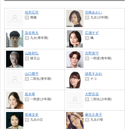
役所広司
宮崎あおい
熊徹
九太(少年期)
役
役
染谷将太
広瀬すず
九太(青年期)
楓
役
役
山路和弘
宮野真守
猪王山
一郎彦(青年期)
役
役
山口勝平
諸星すみれ
二郎丸(青年期)
チコ
役
役
黒木華
大野百花
一郎彦(少年期)
二郎丸(少年期)
役
役
長塚圭史
麻生久美子
九太の父
九太の母
役
役