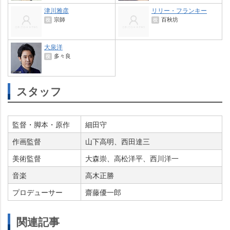
津川雅彦
リリー・フランキー
宗師
百秋坊
役
役
大泉洋
多々良
役
スタッフ
監督・脚本・原作
細田守
作画監督
山下高明、西田達三
美術監督
大森崇、高松洋平、西川洋一
音楽
高木正勝
プロデューサー
齋藤優一郎
関連記事