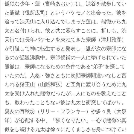
孤独な少年・蓮（宮崎あおい）は、渋谷を散歩してい
た熊徹（役所広司）というバケモノと出会った。彼を
追って渋天街に入り込んでしまった蓮は、熊徹から九
太と名付けられ、彼と共に暮らすことに。折しも、渋
天街では長年バケモノを束ねてきた宗師（津川雅彦）
が引退して神に転生すると発表し、誰が次の宗師にな
るのか話題沸騰中。宗師候補の一人に挙げられていた
熊徹は、宗師になるための条件である“弟子”を探して
いたのだ。人格・強さともに次期宗師間違いなしと言
われる猪王山（山路和弘）と互角に渡り合うために九
太を受け入れた熊徹だったが、人にものを教えたこと
も、教わったこともない彼は九太と衝突してばかり。
親友の百秋坊（リリー・フランキー）や多々良（大泉
洋）が心配する中、「強くなりたい」一心で熊徹の真
似をし続ける九太は徐々にたくましさを身につけてい