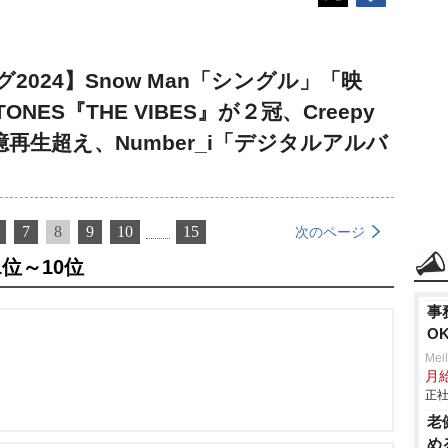
024】Snow Man「シングル」「映
NES『THE VIBES』が２冠、Creepy
億再生超え、Number_i「デジタルアルバ
7
8
9
10
15
次のページ
位～10位
事
O
Mei
月
正社
老
め