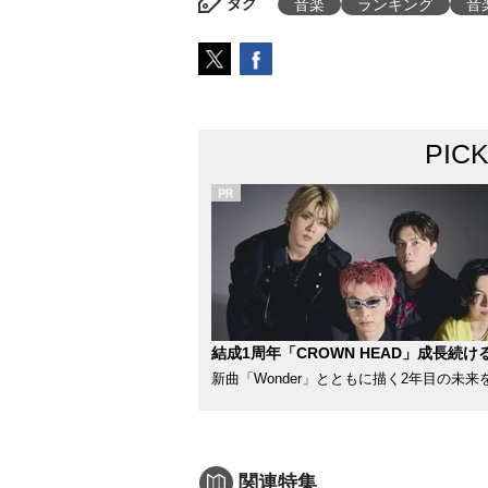
タグ
音楽
ランキング
音
PIC
結成1周年「CROWN HEAD」成長続け
新曲「Wonder」とともに描く2年目の未来
関連特集