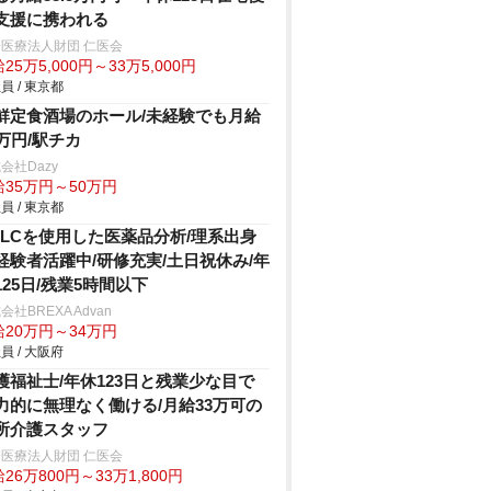
支援に携われる
医療法人財団 仁医会
25万5,000円～33万5,000円
員 / 東京都
鮮定食酒場のホール/未経験でも月給
5万円/駅チカ
会社Dazy
給35万円～50万円
員 / 東京都
PLCを使用した医薬品分析/理系出身
経験者活躍中/研修充実/土日祝休み/年
125日/残業5時間以下
会社BREXA Advan
給20万円～34万円
員 / 大阪府
護福祉士/年休123日と残業少な目で
力的に無理なく働ける/月給33万可の
所介護スタッフ
医療法人財団 仁医会
26万800円～33万1,800円