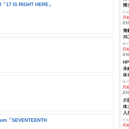
「17 IS RIGHT HERE」
帰
社会
月給
正社
海
3
株式
月
正社
H
未
休
株式
月
正社
介
体
入
Album「SEVENTEENTH
社会
月給