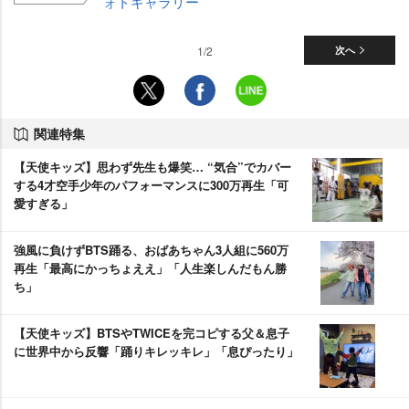
ォトギャラリー
1/2
次へ
関連特集
【天使キッズ】思わず先生も爆笑… “気合”でカバー
する4才空手少年のパフォーマンスに300万再生「可
愛すぎる」
強風に負けずBTS踊る、おばあちゃん3人組に560万
再生「最高にかっちょええ」「人生楽しんだもん勝
ち」
【天使キッズ】BTSやTWICEを完コピする父＆息子
に世界中から反響「踊りキレッキレ」「息ぴったり」