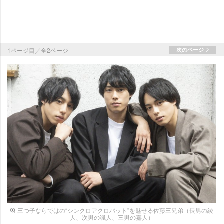
1ページ目／全2ページ
次のページ
三つ子ならではの“シンクロアクロバット”を魅せる佐藤三兄弟（長男の綾
人、次男の颯人、三男の嘉人）