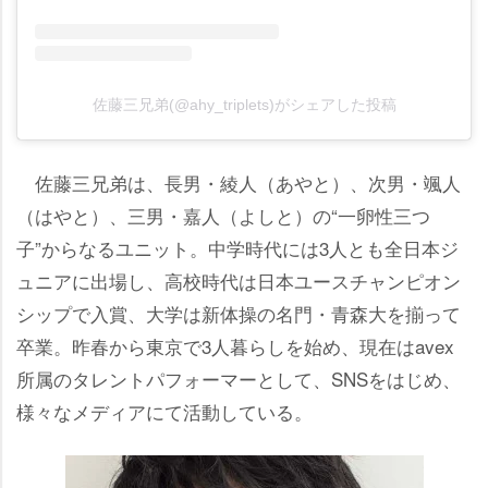
佐藤三兄弟(@ahy_triplets)がシェアした投稿
佐藤三兄弟は、長男・綾人（あやと）、次男・颯人
（はやと）、三男・嘉人（よしと）の“一卵性三つ
子”からなるユニット。中学時代には3人とも全日本ジ
ュニアに出場し、高校時代は日本ユースチャンピオン
シップで入賞、大学は新体操の名門・青森大を揃って
卒業。昨春から東京で3人暮らしを始め、現在はavex
所属のタレントパフォーマーとして、SNSをはじめ、
様々なメディアにて活動している。