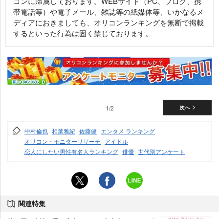
コンに帰属しております。WEBサイト（PC、ブログ、携
帯電話等）や電子メール、雑誌等の紙媒体等、いかなるメ
ディアにおきましても、オリコンランキングを無断で掲載
するといった行為は固く禁じております。
1/2
次へ
中村倫也
相葉雅紀
佐藤健
エンタメ ランキング
オリコン・モニターリサーチ
アイドル
恋人にしたい男性有名人ランキング
俳優
世代別アンケート
関連特集