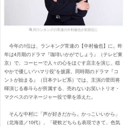
同ランキングの常連の中村倫也が初首位に
今年の1位は、ランキング常連の【中村倫也】に。昨
年は4月期のドラマ『珈琲いかがでしょう』（テレビ東
京）で、コーヒーで人々の心をほぐす店主を演じ、穏
かで優しい“ハマリ役”を披露。同時期のドラマ『コ
ントが始まる』（日本テレビ系）では、主演の菅田将
暉演じる春斗らが所属する、売れないお笑いトリオ・
マクベスのマネージャー役で華を添えた。
そんな中村に「声が好きだから。かっこいいから」
（北海道／10代）、「硬軟どちらも表現できて、色気