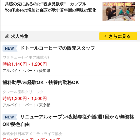
共感の先にあるのは“覗き見欲求“ カップル
YouTuberの増加と台頭が示す若年層の興味の変化
求人特集
さらに見る
ドトールコーヒーでの販売スタッフ
NEW
ワタキューセイモア株式会社
時給1,140円～1,200円
アルバイト・パート / 愛知県
歯科助手/未経験OK・扶養内勤務OK
クレール歯科クリニック
時給1,300円～1,500円
アルバイト・パート / 東京都
リニューアルオープン/夜勤専従介護/週1回から/無資格
NEW
OK/髪色自由
株式会社日本アメニティライフ協会
日給2万4,375円～2万4,465円