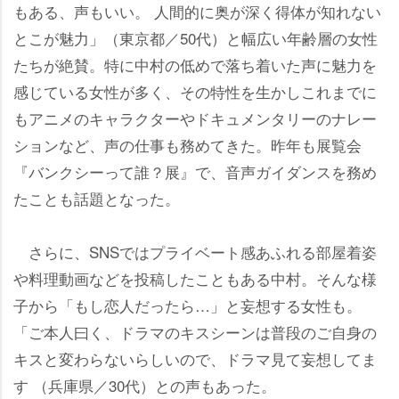
もある、声もいい。 人間的に奥が深く得体が知れない
とこが魅力」（東京都／50代）と幅広い年齢層の女性
たちが絶賛。特に中村の低めで落ち着いた声に魅力を
感じている女性が多く、その特性を生かしこれまでに
もアニメのキャラクターやドキュメンタリーのナレー
ションなど、声の仕事も務めてきた。昨年も展覧会
『バンクシーって誰？展』で、音声ガイダンスを務め
たことも話題となった。
さらに、SNSではプライベート感あふれる部屋着姿
料理動画などを投稿したこともある中村。そんな様
子から「もし恋人だったら…」と妄想する女性も。
「ご本人曰く、ドラマのキスシーンは普段のご自身の
キスと変わらないらしいので、ドラマ見て妄想してま
す （兵庫県／30代）との声もあった。