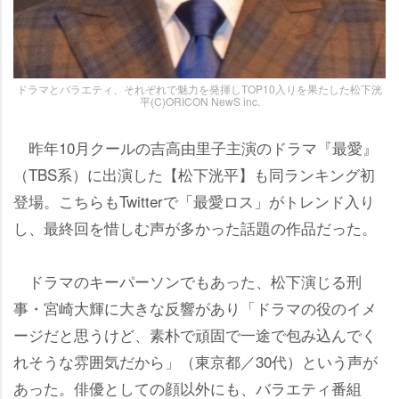
ドラマとバラエティ、それぞれで魅力を発揮しTOP10入りを果たした松下洸
平(C)ORICON NewS inc.
昨年10月クールの吉高由里子主演のドラマ『最愛』
（TBS系）に出演した【松下洸平】も同ランキング初
登場。こちらもTwitterで「最愛ロス」がトレンド入り
し、最終回を惜しむ声が多かった話題の作品だった。
ドラマのキーパーソンでもあった、松下演じる刑
事・宮崎大輝に大きな反響があり「ドラマの役のイメ
ージだと思うけど、素朴で頑固で一途で包み込んでく
れそうな雰囲気だから」（東京都／30代）という声が
あった。俳優としての顔以外にも、バラエティ番組