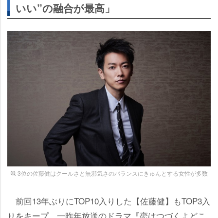
いい”の融合が最高」
3位の佐藤健はクールさと無邪気さのバランスにきゅんとする女性が多数
前回13年ぶりにTOP10入りした【佐藤健】もTOP3入
りをキープ。一昨年放送のドラマ『恋はつづくよどこ