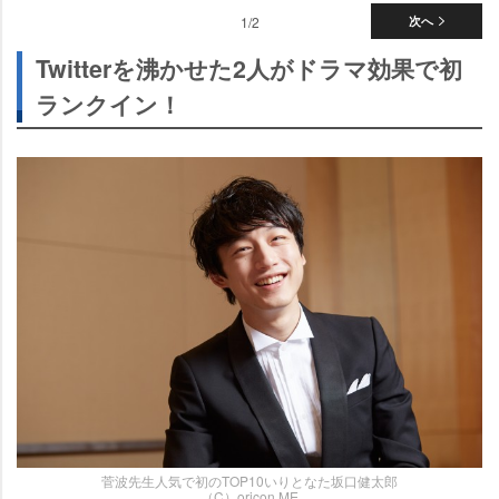
1/2
次へ
Twitterを沸かせた2人がドラマ効果で初
ランクイン！
菅波先生人気で初のTOP10いりとなた坂口健太郎
（C）oricon ME