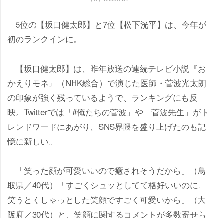
5位の【坂口健太郎】と7位【松下洸平】は、今年が
初のランクインに。
【坂口健太郎】は、昨年放送の連続テレビ小説『お
かえりモネ』（NHK総合）で演じた医師・菅波光太朗
の印象が強く残っているようで、ランキングにも反
映。Twitterでは「#俺たちの菅波」や「菅波先生」がト
レンドワードにあがり、SNS界隈を盛り上げたのも記
憶に新しい。
「笑った顔が可愛いいので癒されそうだから」（鳥
取県／40代）「すごくシュッとしてて格好いいのに、
笑うとくしゃっとした笑顔ですごく可愛いから」（大
阪府／30代）と、笑顔に関するコメントが多数寄せら