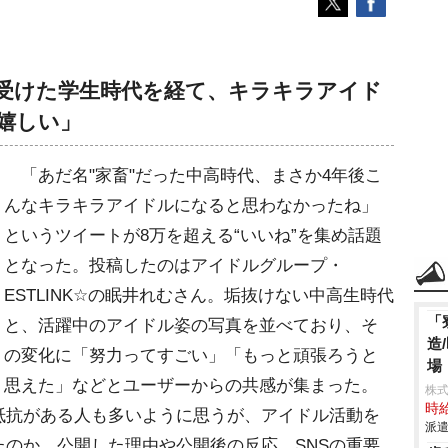
受けた学生時代を経て、キラキラアイド
嬉しい」
「あだ名"家畜"だった中高時代、まさか4年後こ
んなキラキラアイドルになると思わなかったね」
というツイートが8万を超える“いいね”を集め話題
となった。投稿したのはアイドルグループ・
ESTLINK☆の眠井れむさん。垢抜けない中高生時代
「
と、活躍中のアイドル姿の写真を並べており、そ
造
の変化に「努力ってすごい」「もっと頑張ろうと
場
思えた」などとユーザーからの共感が集まった。
株
時給
抵抗がある人も多いように思うが、アイドル活動を
派遣
のか。公開した理由や公開後の反応、SNSの重要