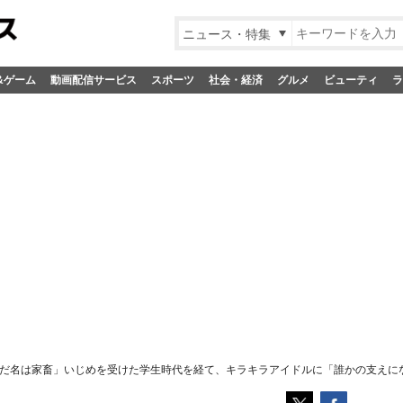
ニュース・特集
&ゲーム
動画配信サービス
スポーツ
社会・経済
グルメ
ビューティ
ラ
だ名は家畜」いじめを受けた学生時代を経て、キラキラアイドルに「誰かの支えに