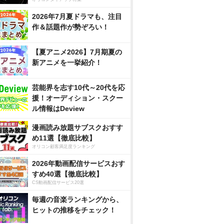
2026年7月夏ドラマも、注目
作＆話題作が勢ぞろい！
【夏アニメ2026】7月期夏の
新アニメを一挙紹介！
芸能界を志す10代～20代を応
援！オーディション・スクー
ル情報はDeview
漫画読み放題サブスクおすす
め11選【徹底比較】
オリコン顧客満足度ランキング
2026年動画配信サービスおす
すめ40選【徹底比較】
CS動画配信サービス20選
毎週の音楽ランキングから、
ヒットの推移をチェック！