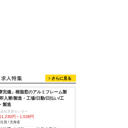
さらに見る
寮完備」樹脂窓のアルミフレーム製
/即入寮/製造・工場/日勤/日払い/工
・製造
式会社京栄センター
1,230円～1,538円
社員 / 北海道