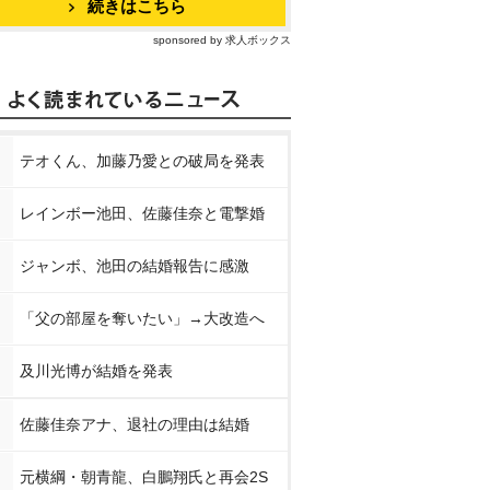
続きはこちら
sponsored by 求人ボックス
テオくん、加藤乃愛との破局を発表
レインボー池田、佐藤佳奈と電撃婚
ジャンボ、池田の結婚報告に感激
「父の部屋を奪いたい」→大改造へ
及川光博が結婚を発表
佐藤佳奈アナ、退社の理由は結婚
元横綱・朝青龍、白鵬翔氏と再会2S