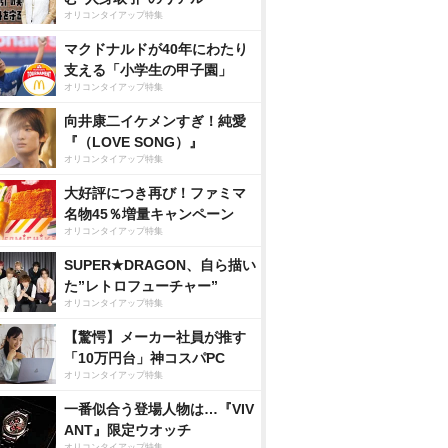
オリコンタイアップ特集
マクドナルドが40年にわたり
支える「小学生の甲子園」
オリコンタイアップ特集
向井康二イケメンすぎ！純愛
『（LOVE SONG）』
オリコンタイアップ特集
大好評につき再び！ファミマ
名物45％増量キャンペーン
オリコンタイアップ特集
SUPER★DRAGON、自ら描い
た”レトロフューチャー”
オリコンタイアップ特集
【驚愕】メーカー社員が推す
「10万円台」神コスパPC
オリコンタイアップ特集
一番似合う登場人物は…『VIV
ANT』限定ウオッチ
オリコンタイアップ特集