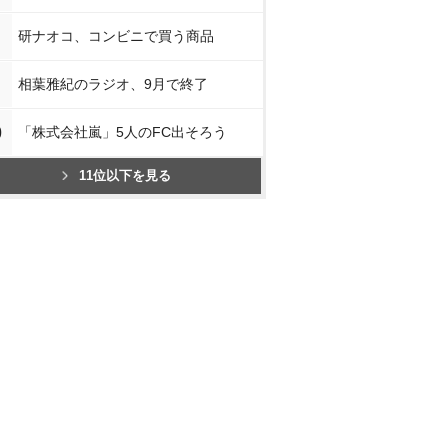
研ナオコ、コンビニで買う商品
相葉雅紀のラジオ、9月で終了
0
「株式会社嵐」5人のFC出そろう
11位以下を見る