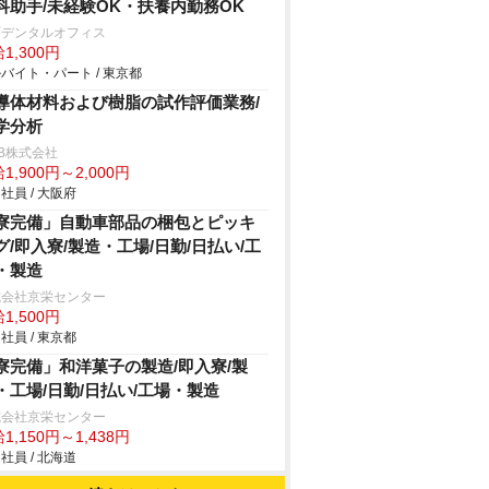
科助手/未経験OK・扶養内勤務OK
町デンタルオフィス
1,300円
バイト・パート / 東京都
導体材料および樹脂の試作評価業務/
学分析
B株式会社
1,900円～2,000円
社員 / 大阪府
寮完備」自動車部品の梱包とピッキ
グ/即入寮/製造・工場/日勤/日払い/工
・製造
式会社京栄センター
1,500円
社員 / 東京都
寮完備」和洋菓子の製造/即入寮/製
・工場/日勤/日払い/工場・製造
式会社京栄センター
1,150円～1,438円
社員 / 北海道