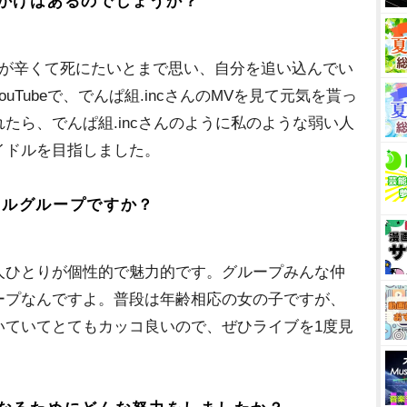
かけはあるのでしょうか？
めが辛くて死にたいとまで思い、自分を追い込んでい
Tubeで、でんぱ組.incさんのMVを見て元気を貰っ
たら、でんぱ組.incさんのように私のような弱い人
イドルを目指しました。
イドルグループですか？
人ひとりが個性的で魅力的です。グループみんな仲
ープなんですよ。普段は年齢相応の女の子ですが、
いていてとてもカッコ良いので、ぜひライブを1度見