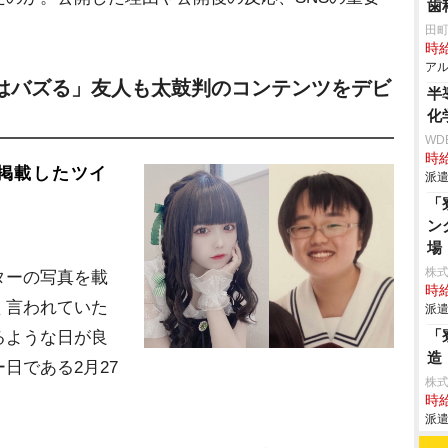
歯
田
時給
アル
はバズる」友人も太鼓判のコンテンツをデビ
半
化
WD
時給
掲載したツイ
派遣
「
ン
場
株
ターの写真を載
時給
く言われていた
派遣
「
るような日が良
造
日である2月27
株
時給
派遣