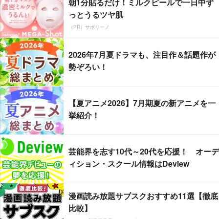
朝1分貼るだけ！ミルクピールで一日中ず
っとうるツヤ肌
（PR）サボリーノ
2026年7月夏ドラマも、注目作＆話題作が
勢ぞろい！
【夏アニメ2026】7月期夏の新アニメを一
挙紹介！
芸能界を志す10代～20代を応援！ オーデ
ィション・スクール情報はDeview
漫画読み放題サブスクおすすめ11選【徹底
比較】