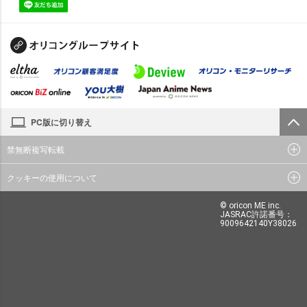
PC版に切り替え
禁無断複写転載
クッキーの使用について
© oricon ME inc.
JASRAC許諾番号：
9009642140Y38026