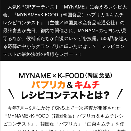
人気K-POPアーティスト「MYNAME」に会えるレシピ大
会、『MYNAME×K-FOOD（韓国食品）パプリカ＆キムチ
レシピコンテスト』（主催／韓国農水産食品流通公社）の
最終審査が先日、都内で開催され、MYNAMEのセヨンが見
守るなか、候補者たちが自慢のレシピを披露。500品を超え
る応募の中からグランプリに輝いたのは…？ レシピコン
テストの最終決戦の模様をレポート！
今年7月～9月にかけてSNS上で一次審査が開催された
『MYNAME×K-FOOD（韓国食品）パプリカ＆キムチレシ
ピコンテスト』。韓国産「パプリカ」「白菜キムチ」を使