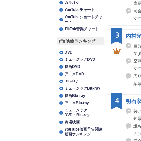
カラオケ
庫県
YouTubeチャート
司会
YouTubeショートチャ
女性
ート
TikTok音楽チャート
3
内村
自
映像ランキング
DVD
で(
ミュージックDVD
空気
映画DVD
女性
アニメDVD
周
Blu-ray
葉県
ミュージックBlu-ray
映画Blu-ray
4
明石
アニメBlu-ray
ミュージック
笑
DVD・Blu-ray
知県
劇場映画
誰
YouTube映画予告関連
力(
動画ランキング