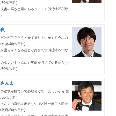
/30代/男性)
技術の高さと毒のあるコメント(東京都/50代/
)
光良
分だけが目立とうとせず周りをいかす司会なの
東京都/40代/男性)
が柔らかくなる感じが好きです(東京都/20代/
)
りのタレントさんにも笑顔を与えているから(千
/30代/女性)
家さんま
いの強弱が観ていて心地良くて、楽しいから(愛
/30代/男性)
もさんまの真似は出来ないほど唯一無二の司会
大阪府/50代/男性)