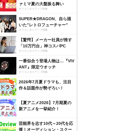
ァミマ夏の大盤振る舞い
オリコンタイアップ特集
SUPER★DRAGON、自ら描
いた”レトロフューチャー”
オリコンタイアップ特集
【驚愕】メーカー社員が推す
「10万円台」神コスパPC
オリコンタイアップ特集
一番似合う登場人物は…『VIV
ANT』限定ウオッチ
オリコンタイアップ特集
2026年7月夏ドラマも、注目
作＆話題作が勢ぞろい！
【夏アニメ2026】7月期夏の
新アニメを一挙紹介！
芸能界を志す10代～20代を応
援！オーディション・スクー