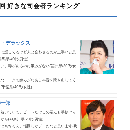
2回 好きな司会者ランキング
コ・デラックス
由に話してるけど人と合わせるのが上手いと思
群馬県/40代/男性)
い。毒があるのに嫌みがない(福井県/30代/女
快なトークで嫌みがなあし本音を聞き出してく
(千葉県/40代/女性)
紳一郎
ち着いていて、ビートたけしの暴走も手懐けら
から(神奈川県/20代/男性)
行はもちろん、場回しがプロだなと思います(兵