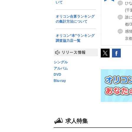
いて
ひ
(千
オリコン合算ランキング
誰
の集計方法について
都/
感
オリコン“本”ランキング
京都
調査協力店一覧
リリース情報
シングル
アルバム
DVD
Blu-ray
求人特集