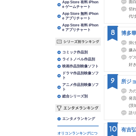
面白
App Store 有料 iPhon
e ゲームチャート
切れ
App Store 無料 iPhon
代/
e アプリチャート
App Store 有料 iPhon
e アプリチャート
8
博多
掛け
シリーズ別ランキング
嫌み
コミック作品別
ゲ
ライトノベル作品別
好き
映画作品別映像ソフト
ドラマ作品別映像ソフ
ト
9
所ジ
アニメ作品別映像ソフ
ト
力の
総合シリーズ別
発
(茨
語り
エンタメランキング
エンタメランキング
10
有吉
オリコンランキングにつ