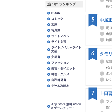
司
能に
“本”ランキング
BOOK
5
コミック
中居
文庫
周り
写真集
出演
ライトノベル
時間
ライト文芸
ライトノベル＋ライト
文芸
6
タモ
文芸書
知識
ファッション
代/
美容・ダイエット
多才
料理・グルメ
レジ
自己啓発書
ゲーム攻略本
7
上田
アプリランキング
ツッ
App Store 無料 iPhon
性)
e ゲームチャート