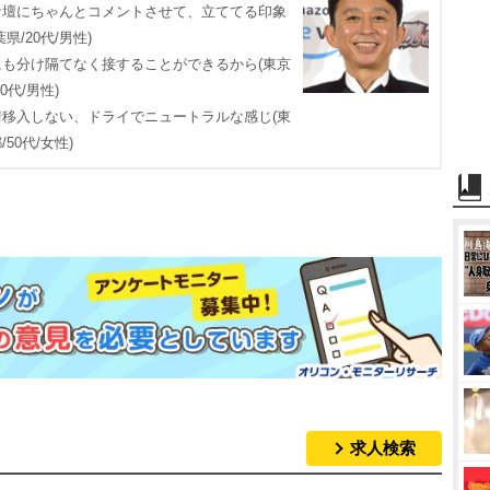
な壇にちゃんとコメントさせて、立ててる印象
葉県/20代/男性)
にも分け隔てなく接することができるから(東京
30代/男性)
情移入しない、ドライでニュートラルな感じ(東
/50代/女性)
求人検索