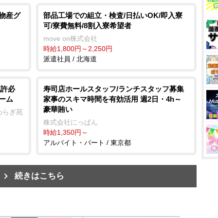
井物産グ
部品工場での組立・検査/日払いOK/即入寮
可/寮費無料/8割入寮希望者
move on株式会社
時給1,800円～2,250円
派遣社員 / 北海道
免許必
寿司店ホールスタッフ/ランチスタッフ募集
ーム
家事のスキマ時間を有効活用 週2日・4h～
豪華賄い
わらぎ苑
株式会社にっぱん
時給1,350円～
アルバイト・パート / 東京都
続きはこちら