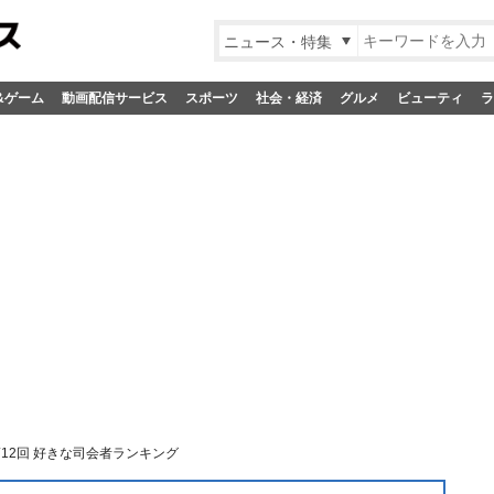
ニュース・特集
&ゲーム
動画配信サービス
スポーツ
社会・経済
グルメ
ビューティ
ラ
12回 好きな司会者ランキング