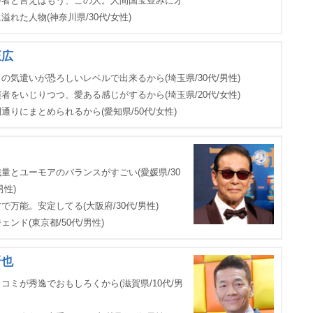
会者と言えばもう、この人。人間国宝並みに才
溢れた人物(神奈川県/30代/女性)
正広
の気遣いが恐ろしいレベルで出来るから(埼玉県/30代/男性)
者をいじりつつ、愛ある感じがするから(埼玉県/20代/女性)
通りにまとめられるから(愛知県/50代/女性)
リ
量とユーモアのバランスがすごい(愛媛県/30
男性)
で万能。安定してる(大阪府/30代/男性)
ェンド(東京都/50代/男性)
晋也
コミが秀逸でおもしろくから(滋賀県/10代/男