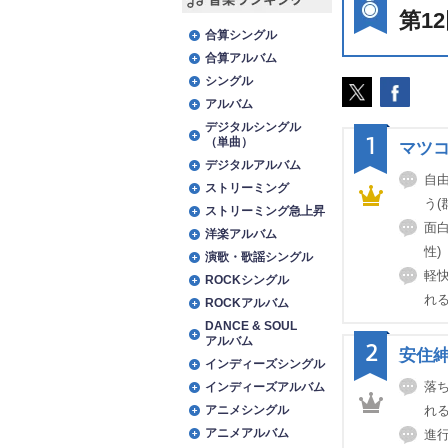
第1
音楽ランキング
合算シングル
合算アルバム
シングル
アルバム
デジタルシングル
1
（単曲）
マツ
デジタルアルバム
自
ストリーミング
う(
ストリーミング急上昇
面白
洋楽アルバム
性)
演歌・歌謡シングル
軽
ROCKシングル
れる
ROCKアルバム
DANCE & SOUL
アルバム
2
安住
インディーズシングル
落
インディーズアルバム
アニメシングル
れる
アニメアルバム
進