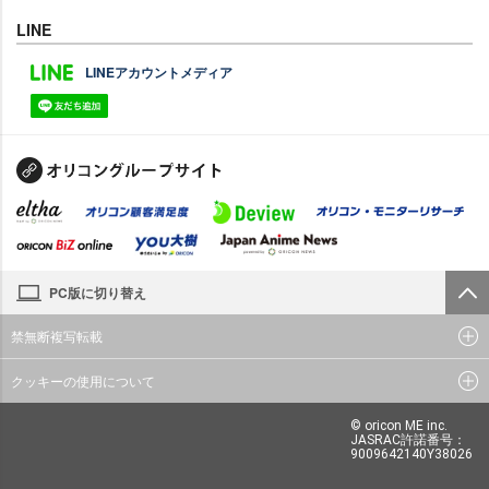
LINE
LINEアカウントメディア
PC版に切り替え
禁無断複写転載
クッキーの使用について
© oricon ME inc.
JASRAC許諾番号：
9009642140Y38026