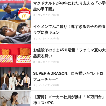
マクドナルドが40年にわたり支える「小学
生の甲子園」
オリコンタイアップ特集
イケメンてんこ盛り！尊すぎる男子の純情
ラブに胸キュン
オリコンタイアップ特集
お値段そのまま45％増量！ファミマ夏の大
盤振る舞い
オリコンタイアップ特集
SUPER★DRAGON、自ら描いた”レトロ
フューチャー”
オリコンタイアップ特集
【驚愕】メーカー社員が推す「10万円台」
神コスパPC