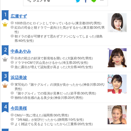
1
広瀬すず
100作目のヒロインとしてやっているから(東京都/20代/男性)
紅白の司会と朝ドラで一皮向けた気がするから(東京都/30代/男
性)
朝ドラの姿が可憐すぎて思わずファンになってしまった(徳島
県/40代/女性)
2
中条あやみ
白衣の戦士の好演で新境地を開いた(大阪府/50代/男性)
ドラマやCMで沢山見かけるから(埼玉県/20代/女性)
急に露出が増えて認知度が高まった(大分県/40代/女性)
3
浜辺美波
実写化の『賭ケグルイ』の演技が良かったから(神奈川県/20代/
男性)
『賭ケグルイ』での怪演が見事だった(岩手県/30代/男性)
独特の存在感のある美少女(神奈川県/20代/男性)
4
今田美桜
CMが一気に増えた(福岡県/30代/男性)
『3年A組』が好評だったから(静岡県/10代/女性)
よく雑誌でも見るようになったから(三重県/20代/女性)