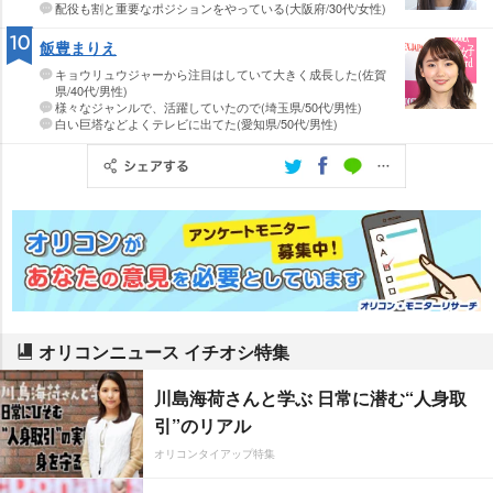
配役も割と重要なポジションをやっている(大阪府/30代/女性)
10
飯豊まりえ
キョウリュウジャーから注目はしていて大きく成長した(佐賀
県/40代/男性)
様々なジャンルで、活躍していたので(埼玉県/50代/男性)
白い巨塔などよくテレビに出てた(愛知県/50代/男性)
オリコンニュース イチオシ特集
川島海荷さんと学ぶ 日常に潜む“人身取
引”のリアル
オリコンタイアップ特集