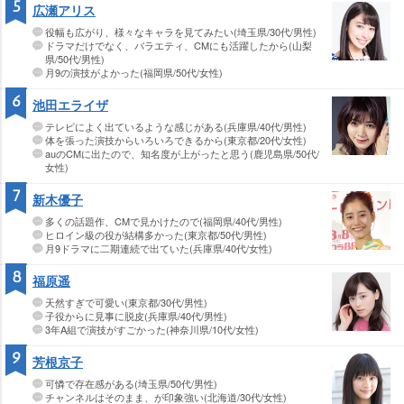
5
広瀬アリス
役幅も広がり、様々なキャラを見てみたい(埼玉県/30代/男性)
ドラマだけでなく、バラエティ、CMにも活躍したから(山梨
県/50代/男性)
月9の演技がよかった(福岡県/50代/女性)
6
池田エライザ
テレビによく出ているような感じがある(兵庫県/40代/男性)
体を張った演技からいろいろできるから(東京都/20代/女性)
auのCMに出たので、知名度が上がったと思う(鹿児島県/50代/
女性)
7
新木優子
多くの話題作、CMで見かけたので(福岡県/40代/男性)
ヒロイン級の役が結構多かった(東京都/50代/男性)
月9ドラマに二期連続で出ていた(兵庫県/40代/女性)
8
福原遥
天然すぎで可愛い(東京都/30代/男性)
子役からに見事に脱皮(兵庫県/40代/男性)
3年A組で演技がすごかった(神奈川県/10代/女性)
9
芳根京子
可憐で存在感がある(埼玉県/50代/男性)
チャンネルはそのまま、が印象強い(北海道/30代/女性)