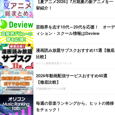
【夏アニメ2026】7月期夏の新アニメを一
挙紹介！
芸能界を志す10代～20代を応援！ オーデ
ィション・スクール情報はDeview
漫画読み放題サブスクおすすめ11選【徹底
比較】
オリコン顧客満足度ランキング
2026年動画配信サービスおすすめ40選
【徹底比較】
CS動画配信サービス20選
毎週の音楽ランキングから、ヒットの推移
をチェック！