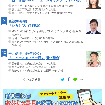
『新・情報7DAYS ニュースキャスター』(TBS系)
絵が上手、顔もきれいで実績が有る(埼玉県/30代/男性)
喋り方が丁寧だから(広島県/40代/男性)
楽しく明るく説明されているから(大阪府/40代/男性)
9
森朗(初登場)
『ひるおび』(TBS系)
MCにいじられながらも説明しているところが良い(大阪府/30
代/男性)
毎回工作が面白い(北海道/50代/男性)
掛け合いや予報が外れたときのすっとぼけが面白い(青森県/30
代/男性)
10
平井信行(→昨年10位)
『ニュースきょう一日』(NHK総合)
長年見ている安心感(東京都/30代/男性)
爽やかで滑舌がいい(兵庫県/50代/男性)
分かりやすく安定感がある(山梨県/50代/女性)