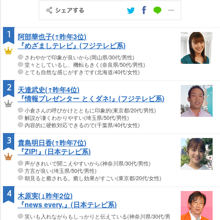
1
阿部華也子(↑昨年3位)
『めざましテレビ』(フジテレビ系)
さわやかで印象が良いから(岡山県/30代/男性)
堂々としているし、機転もきく(奈良県/50代/男性)
とても自然な感じがすきです(北海道/40代/女性)
2
天達武史(↑昨年4位)
『情報プレゼンター とくダネ!』(フジテレビ系)
小倉さんの呼びかけとともに印象的(東京都/20代/男性)
解説が凄くわかりやすい(埼玉県/50代/男性)
内容的に硬軟対応できるので(千葉県/40代/女性)
3
貴島明日香(↑昨年7位)
『ZIP!』(日本テレビ系)
声がきれいで聞こえやすいから(神奈川県/30代/男性)
方言が良い(埼玉県/50代/男性)
朝見ると癒される。癒し効果がすごい(東京都/20代/女性)
4
木原実(↓昨年2位)
『news every.』(日本テレビ系)
笑いも入れながらもしっかりと伝えている(神奈川県/30代/男