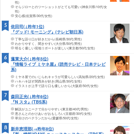
性)
そらジローとのツーショットがとても可愛い(神奈川県/10代/女
性)
安心感(佐賀県/30代/女性)
5
依田司(↓昨年1位)
『グッド! モーニング』(テレビ朝日系)
丁寧な語り口が好きだから(長崎県/30代/男性)
わかりやすく、聞きやすい(大分県/50代/男性)
明るく優しい現地リポートが楽しい(東京都/50代/女性)
6
蓬莱大介(↓昨年5位)
『情報ライブ ミヤネ屋』(読売テレビ・日本テレビ
系)
ミヤネ屋でのいじられキャラが可愛らしい(高知県/20代/女性)
ハキハキ話す関西弁が好き(岡山県/30代/女性)
イラストが上手で語り口も優しいから(大阪府/50代/女性)
7
森田正光(↓昨年6位)
『N スタ』(TBS系)
解説がユニークで分かりやすい(東京都/40代/男性)
恵さんとのかけあいがおもしろい(京都府/30代/女性)
草分けのベテランだから(愛媛県/50代/女性)
8
新井恵理那(→昨年8位)