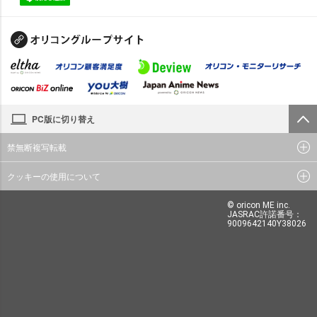
PC版に切り替え
禁無断複写転載
クッキーの使用について
© oricon ME inc.
JASRAC許諾番号：
9009642140Y38026