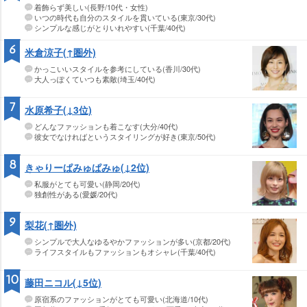
着飾らず美しい(長野/10代・女性)
いつの時代も自分のスタイルを貫いている(東京/30代)
シンプルな感じがとりいれやすい(千葉/40代)
6
米倉涼子(↑圏外)
かっこいいスタイルを参考にしている(香川/30代)
大人っぽくていつも素敵(埼玉/40代)
7
水原希子(↓3位)
どんなファッションも着こなす(大分/40代)
彼女でなければというスタイリングが好き(東京/50代)
8
きゃりーぱみゅぱみゅ(↓2位)
私服がとても可愛い(静岡/20代)
独創性がある(愛媛/20代)
9
梨花(↑圏外)
シンプルで大人なゆるやかファッションが多い(京都/20代)
ライフスタイルもファッションもオシャレ(千葉/40代)
10
藤田ニコル(↓5位)
原宿系のファッションがとても可愛い(北海道/10代)