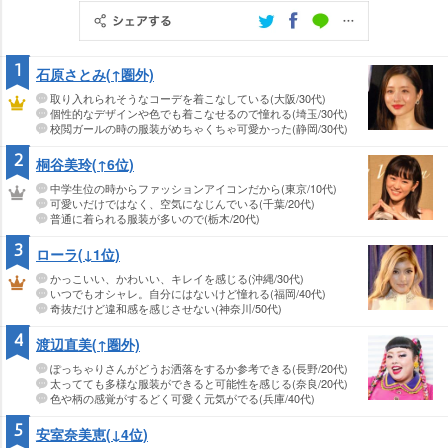
1
石原さとみ(↑圏外)
取り入れられそうなコーデを着こなしている(大阪/30代)
個性的なデザインや色でも着こなせるので憧れる(埼玉/30代)
校閲ガールの時の服装がめちゃくちゃ可愛かった(静岡/30代)
2
桐谷美玲(↑6位)
中学生位の時からファッションアイコンだから(東京/10代)
可愛いだけではなく、空気になじんでいる(千葉/20代)
普通に着られる服装が多いので(栃木/20代)
3
ローラ(↓1位)
かっこいい、かわいい、キレイを感じる(沖縄/30代)
いつでもオシャレ。自分にはないけど憧れる(福岡/40代)
奇抜だけど違和感を感じさせない(神奈川/50代)
4
渡辺直美(↑圏外)
ぽっちゃりさんがどうお洒落をするか参考できる(長野/20代)
太ってても多様な服装ができると可能性を感じる(奈良/20代)
色や柄の感覚がするどく可愛く元気がでる(兵庫/40代)
5
安室奈美恵(↓4位)