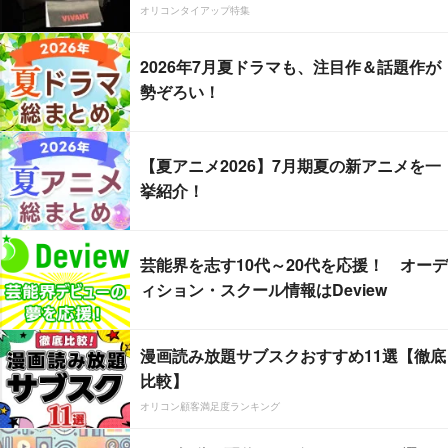
オリコンタイアップ特集
2026年7月夏ドラマも、注目作＆話題作が
勢ぞろい！
【夏アニメ2026】7月期夏の新アニメを一
挙紹介！
芸能界を志す10代～20代を応援！ オーデ
ィション・スクール情報はDeview
漫画読み放題サブスクおすすめ11選【徹底
比較】
オリコン顧客満足度ランキング