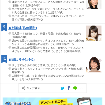
健康的なイメージが強いから。どんな眼鏡をかけても似合うの
は憧れです(北海道/20代)
目が大きめだが、決して幼くない、美しいかわいさ。バランス
が良く全体的に整っているから(山梨県/30代)
目がぱっちりしていてかわいい。全体のバランスがいい。誰が
見ても可愛い(愛知県/50代)
9
有村架純(昨年圏外)
万人受けする顔立ちで、綺麗と可愛いを兼ね備えているから
(富山県/10代)
誰からも愛される顔だから。鼻はシュッとしているのに全体的
なイメージが小動物なのが可愛いから(神奈川県/20代)
自然体な感じが雰囲気から出ているし、かわいいけれどあざと
さがなく、気取らない感じで素敵だと思うから(静岡県/30代)
10
石田ゆり子(↓4位)
優しげで品がある感じが素敵だと思うから(大阪府/30代)
50歳を超えてもキレイよりもかわいいという感じが憧れる(福
井県/40代)
人間性が顔に出てて好感の持てる顔なのでこんな綺麗な顔にな
りたいと思う(大阪府/50代)