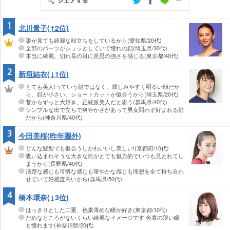
1
北川景子(↑2位)
誰が見ても綺麗な顔立ちをしているから(愛知県/20代)
全部のパーツがシュッとしていて憧れの顔(埼玉県/30代)
本当に綺麗。切れ長の目に意思の強さを感じる(東京都/40代)
2
新垣結衣(↓1位)
とても美人!っていう顔ではなく、親しみやすく明るい顔だか
ら。顔が小さい。ショートカットが似合うから(埼玉県/20代)
昔からずっと大好き。正統派美人だと思う(群馬県/40代)
シンプルな出で立ちで爽やかさがあって男女問わず好まれる顔
だから(神奈川県/40代)
3
今田美桜(昨年圏外)
どんな髪型でも似合うしかわいいし美しい!(京都府/10代)
吸い込まれそうな大きな目がとても魅力的でいつも見とれてし
まうから(長野県/40代)
清楚な感じも可憐な感じも華やかな感じも理想を全て持ち合わ
せていて好感度高いから(群馬県/50代)
4
橋本環奈(↓3位)
はっきりとした二重、色素薄めな瞳が好き(東京都/10代)
だめなところがないくらい綺麗なイメージです!色素の薄い瞳
も憧れます(神奈川県/20代)