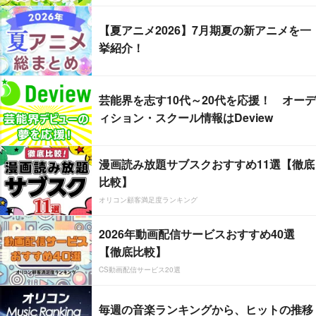
【夏アニメ2026】7月期夏の新アニメを一
挙紹介！
芸能界を志す10代～20代を応援！ オーデ
ィション・スクール情報はDeview
漫画読み放題サブスクおすすめ11選【徹底
比較】
オリコン顧客満足度ランキング
2026年動画配信サービスおすすめ40選
【徹底比較】
CS動画配信サービス20選
毎週の音楽ランキングから、ヒットの推移