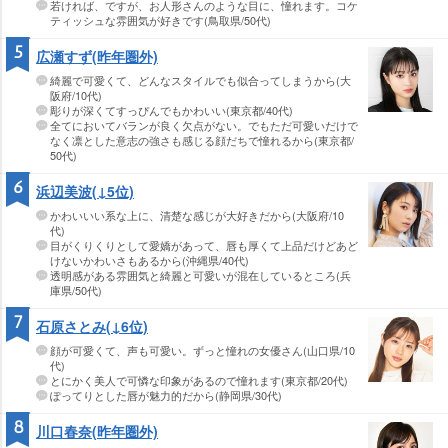
若ければ、ですが、お人形さんのような目に、憧れます。コケ
ティッシュな雰囲気が好きです(鳥取県/50代)
5
広瀬すず(昨年圏外)
綺麗で可愛くて、どんなスタイルでも似合ってしまうから(大
阪府/10代)
彫りが深くてすっぴんでもかわいい(東京都/40代)
全てにおいてバランが良く欠点がない。でもただ可愛いだけで
なく凛とした意志の強さも感じる顔だちで憧れるから(東京都/
50代)
6
浜辺美波(↓5位)
かわいいい系な上に、清楚な感じが大好きだから(大阪府/10
代)
目がくりくりとして愛嬌があって、唇も厚くて上品だけどあど
けないかわいさもあるから(沖縄県/40代)
透明感がある雰囲気と綺麗と可愛いが混在しているところ(兵
庫県/50代)
7
石原さとみ(↓6位)
顔が可愛くて、声も可愛い。ずっと憧れの女優さん(山口県/10
代)
とにかく美人で可憐な印象があるので憧れます(東京都/20代)
ぽってりとした唇が魅力的だから(静岡県/30代)
8
川口春奈(昨年圏外)