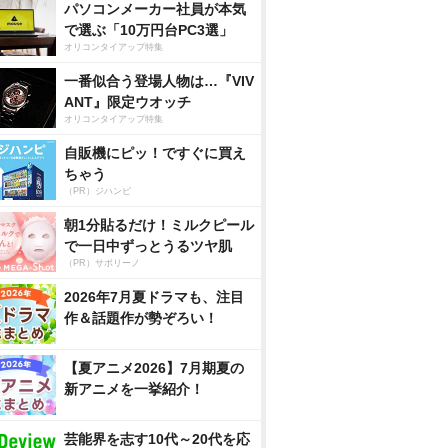
パソコンメーカー社員が本気
で選ぶ「10万円台PC3選」
オリコンタイアップ特集
一番似合う登場人物は…『VIV
ANT』限定ウオッチ
オリコンタイアップ特集
自販機にピッ！ですぐに買え
ちゃう
（PR）ジハンピ
朝1分貼るだけ！ミルクピール
で一日中ずっとうるツヤ肌
（PR）サボリーノ
2026年7月夏ドラマも、注目
作＆話題作が勢ぞろい！
【夏アニメ2026】7月期夏の
新アニメを一挙紹介！
芸能界を志す10代～20代を応