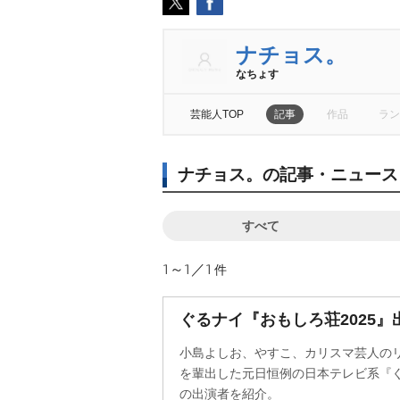
ナチョス。
なちょす
芸能人TOP
記事
作品
ラン
ナチョス。の記事・ニュース
すべて
1～1／1
件
ぐるナイ『おもしろ荘2025
小島よしお、やすこ、カリスマ芸人の
を輩出した元日恒例の日本テレビ系『ぐ
の出演者を紹介。