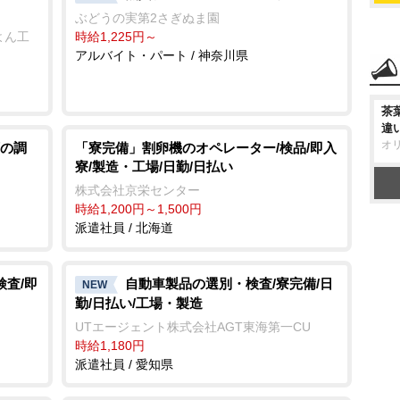
ぶどうの実第2さぎぬま園
よん工
時給1,225円～
アルバイト・パート / 神奈川県
茶
違
オ
の調
「寮完備」割卵機のオペレーター/検品/即入
寮/製造・工場/日勤/日払い
株式会社京栄センター
時給1,200円～1,500円
派遣社員 / 北海道
検査/即
自動車製品の選別・検査/寮完備/日
NEW
勤/日払い/工場・製造
UTエージェント株式会社AGT東海第一CU
時給1,180円
派遣社員 / 愛知県