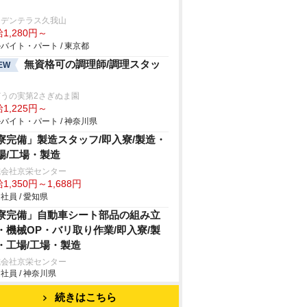
ーデンテラス久我山
1,280円～
バイト・パート / 東京都
無資格可の調理師/調理スタッ
EW
どうの実第2さぎぬま園
1,225円～
バイト・パート / 神奈川県
寮完備」製造スタッフ/即入寮/製造・
場/工場・製造
式会社京栄センター
1,350円～1,688円
社員 / 愛知県
寮完備」自動車シート部品の組み立
・機械OP・バリ取り作業/即入寮/製
・工場/工場・製造
式会社京栄センター
社員 / 神奈川県
続きはこちら