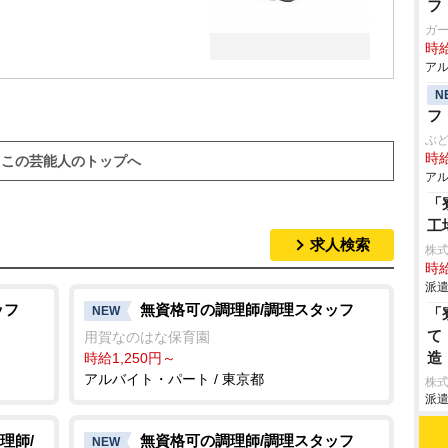
フ
ガ
時給
アル
N
フ
ぶ
時給
この芸能人のトップへ
アル
「
工
求人検索
株
時給
派遣
ッフ
無資格可の調理師/調理スタッフ
NEW
「
て
用賀なのはな保育園
造
時給1,250円～
アルバイト・パート / 東京都
株
派遣
理師/
無資格可の調理師/調理スタッフ
NEW