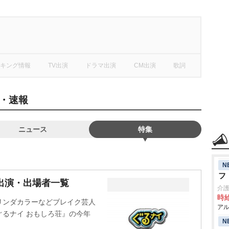
キング情報
TV出演
ドラマ出演
CM出演
歌詞
・速報
ニュース
特集
N
フ
』出演・出場者一覧
介護
時給
リンダカラーなどブレイク芸人
アル
るナイ おもしろ荘』の今年
N