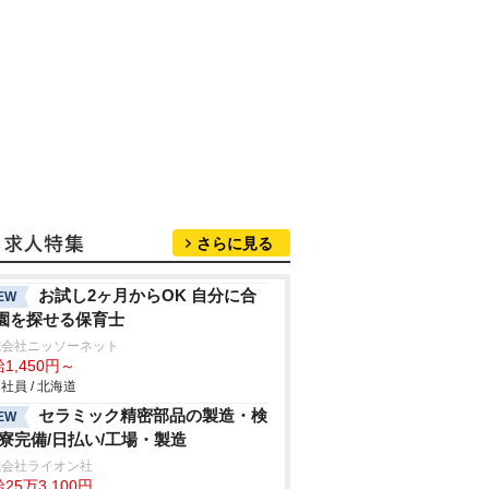
さらに見る
お試し2ヶ月からOK 自分に合
EW
園を探せる保育士
式会社ニッソーネット
1,450円～
社員 / 北海道
セラミック精密部品の製造・検
EW
/寮完備/日払い/工場・製造
式会社ライオン社
25万3,100円