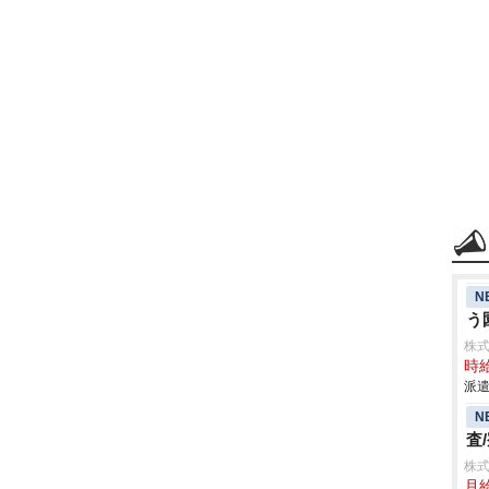
N
う
株
時給
派遣
N
査
株
月給