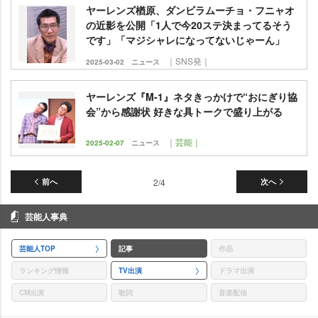
ヤーレンズ楢原、ダンビラムーチョ・フニャオ
の近影を公開「1人で今20ステ決まってるそう
です」「マジシャレになってないじゃーん」
｜SNS発｜
2025-03-02
ニュース
ヤーレンズ『M-1』ネタきっかけで“おにぎり協
会”から感謝状 好きな具トークで盛り上がる
｜芸能｜
2025-02-07
ニュース
前へ
2/4
次へ
芸能人事典
芸能人TOP
記事
作品
ランキング情報
TV出演
ドラマ出演
CM出演
歌詞
音楽配信