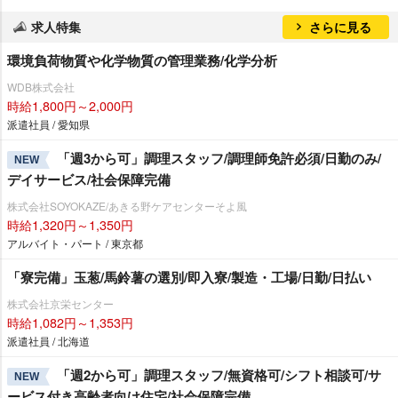
求人特集
さらに見る
環境負荷物質や化学物質の管理業務/化学分析
WDB株式会社
時給1,800円～2,000円
派遣社員 / 愛知県
「週3から可」調理スタッフ/調理師免許必須/日勤のみ/
NEW
デイサービス/社会保障完備
株式会社SOYOKAZE/あきる野ケアセンターそよ風
時給1,320円～1,350円
アルバイト・パート / 東京都
「寮完備」玉葱/馬鈴薯の選別/即入寮/製造・工場/日勤/日払い
株式会社京栄センター
時給1,082円～1,353円
派遣社員 / 北海道
「週2から可」調理スタッフ/無資格可/シフト相談可/サ
NEW
ービス付き高齢者向け住宅/社会保障完備