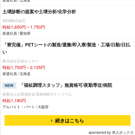
土壌診断の提案や土壌分析/化学分析
WDB株式会社
時給1,650円～1,750円
派遣社員 / 愛知県
「寮完備」PETシートの製造/運搬/即入寮/製造・工場/日勤/日払
い
株式会社京栄センター
時給1,700円～2,125円
派遣社員 / 北海道
「福祉調理スタッフ」無資格可/夜勤専従/病院
NEW
医療法人社団澄鈴会/箕面神経サナトリウム
時給1,180円
アルバイト・パート / 大阪府
続きはこちら
sponsored by 求人ボックス