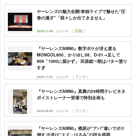
ヤーレンズの魅力全開!単独ライブで魅せた“圧
巻の漫才”「我々しか出てきません」
｜芸能｜
2025-11-20
ニュース
『ヤーレンズANN0』数字ボケが冴え渡る
MONGOL800、かりゆし58、D-51→足して
909「1000に届かず」 田原総一朗はバター塗り
すぎ
｜ラジオ｜
2025-11-01
ニュース
『ヤーレンズANN0』真裏の24時間テレビネタ
ボイストレーナー登場で特別企画も
｜ラジオ｜
2025-09-06
ニュース
『ヤーレンズANN0』楢原が“アパ”違いでボケ
倒す 出井は“エド・はるみ”の説を提唱