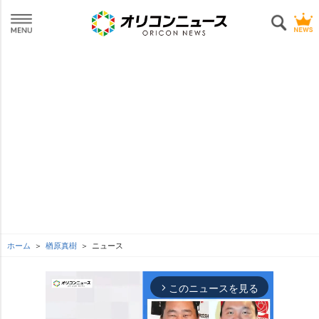
ホーム
楢原真樹
ニュース
このニュースを見る
arrow_forward_ios