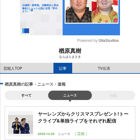
Powered by 
GliaStudios
楢原真樹
M
ならはらまさき
u
t
芸能人TOP
記事
TV出演
e
楢原真樹の記事・ニュース・速報
すべて
ニュース
特集
ヤーレンズからクリスマスプレゼント!トー
クライブ&単独ライブをそれぞれ配信
｜芸能｜
2025-12-25
ニュース