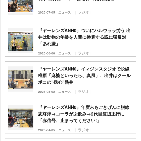
｜ラジオ｜
2025-07-05
ニュース
『ヤーレンズANN0』ついにハルウララ労う 出
井は動物の年齢を人間に換算する説に猛反対
「あれ嫌」
｜ラジオ｜
2025-06-06
ニュース
『ヤーレンズANN0』イマジンスタジオで脱線
楢原「麻婆といったら、真風」、出井はクール
ポコの“残心”熱弁
｜ラジオ｜
2025-05-02
ニュース
『ヤーレンズANN0』年度末もごきげんに脱線
志尊淳→コーラがぶ飲み→2代目渡辺正行に
「赤信号、止まってください!」
｜ラジオ｜
2025-04-05
ニュース