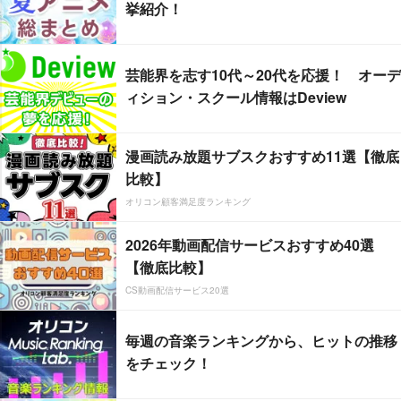
挙紹介！
芸能界を志す10代～20代を応援！ オーデ
ィション・スクール情報はDeview
漫画読み放題サブスクおすすめ11選【徹底
比較】
オリコン顧客満足度ランキング
2026年動画配信サービスおすすめ40選
【徹底比較】
CS動画配信サービス20選
毎週の音楽ランキングから、ヒットの推移
をチェック！