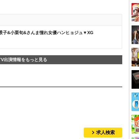
川景子&小栗旬&さんま憧れ女優ハンヒョジュ▼XG
TV出演情報をもっと見る
求人検索