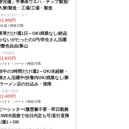
寮完備」半導体ウエハ・チップ製造/
入寮/製造・工場/工場・製造
式会社京栄センター
1,400円
社員 / 神奈川県
夜帯だけ!週1日～OK/残業なし/絶品
かないがたったの1円/学生さん活躍
!/髪色自由/豚山
 小田原店
1,625円
バイト・パート / 神奈川県
前中の3時間だけ!週2～OK/未経験・
婦さん活躍中/扶養内OK/残業なし/豚
/ラーメン店の仕込み・清掃
 武蔵小杉店
1,400円
バイト・パート / 神奈川県
ビーシッター/履歴書不要・即日勤務
K/WEB面接で当日内定も可/直行直帰
K/週1～OK