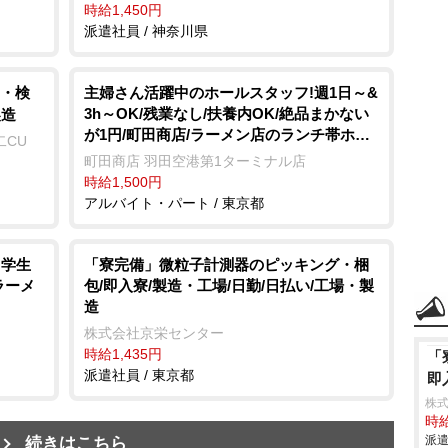
時給1,450円
派遣社員 / 神奈川県
・検
主婦さん活躍中のホールスタッフ!週1日～&
3h～OK/残業なし/扶養内OK/絶品まかない
製造
が1円/町田商店/ラーメン店のランチ帯ホー
二CU
ル
町田商店 羽田空港第1ターミナル店
時給1,500円
アルバイト・パート / 東京都
・学生
「寮完備」微粒子計測器のピッキング・梱
ラーメ
包/即入寮/製造・工場/日勤/日払い/工場・製
造
株式会社京栄センター
時給1,435円
「
派遣社員 / 東京都
即
株
時給
派遣
続きはこちら