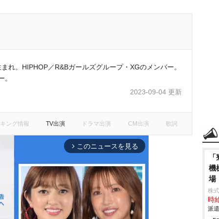
日生まれ。HIPHOP／R&Bガールズグループ・XGのメンバー。
ュー。
2023-09-04 更新
キング情報
TV出演
ドラマ出演
CM出演
歌詞
このニュースを見る
arrow_forward_ios
「
機
場
株
時給
派遣