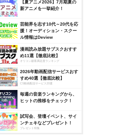
【夏アニメ2026】7月期夏の
新アニメを一挙紹介！
芸能界を志す10代～20代を応
援！オーディション・スクー
ル情報はDeview
漫画読み放題サブスクおすす
め11選【徹底比較】
オリコン顧客満足度ランキング
2026年動画配信サービスおす
すめ40選【徹底比較】
CS動画配信サービス20選
毎週の音楽ランキングから、
ヒットの推移をチェック！
試写会、登壇イベント、サイ
ンチェキなどプレゼント！
プレゼント特集