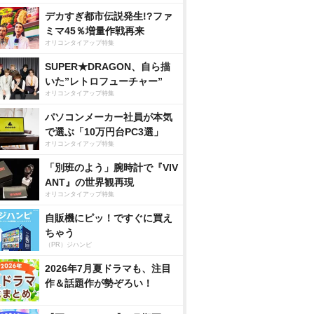
デカすぎ都市伝説発生!?ファ
ミマ45％増量作戦再来
オリコンタイアップ特集
SUPER★DRAGON、自ら描
いた”レトロフューチャー”
オリコンタイアップ特集
パソコンメーカー社員が本気
で選ぶ「10万円台PC3選」
オリコンタイアップ特集
「別班のよう」腕時計で『VIV
ANT』の世界観再現
オリコンタイアップ特集
自販機にピッ！ですぐに買え
ちゃう
（PR）ジハンピ
2026年7月夏ドラマも、注目
作＆話題作が勢ぞろい！