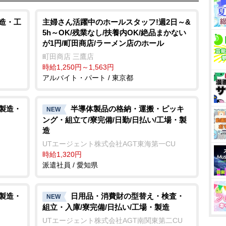
製造・工
主婦さん活躍中のホールスタッフ!週2日～&
5h～OK/残業なし/扶養内OK/絶品まかない
が1円/町田商店/ラーメン店のホール
町田商店 三鷹店
時給1,250円～1,563円
アルバイト・パート / 東京都
/製造・
半導体製品の格納・運搬・ピッキ
NEW
ング・組立て/寮完備/日勤/日払い/工場・製
造
UTエージェント株式会社AGT東海第一CU
時給1,320円
派遣社員 / 愛知県
/製造・
日用品・消費財の型替え・検査・
NEW
組立・入庫/寮完備/日払い/工場・製造
UTエージェント株式会社AGT南関東第二CU