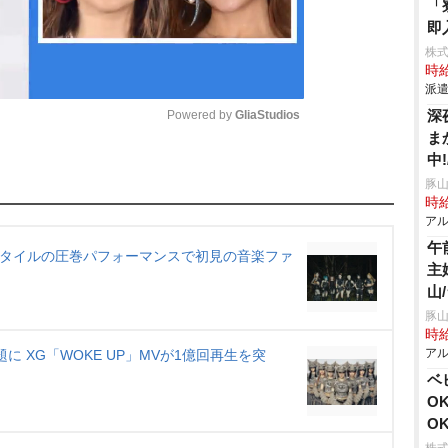
「
即
株
時給
派遣
深
Powered by 
GliaStudios
ま
中
M
豚山
u
時給
アル
t
午
e
スタイルの圧巻パフォーマンスで初見の音楽ファ
主
山
豚山
時給
アル
に XG「WOKE UP」MVが1億回再生を突
ベ
O
O