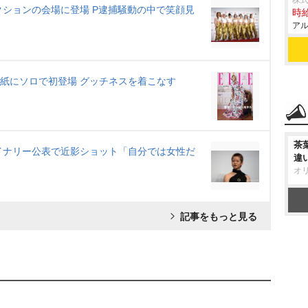
株式
レクションの会場に登場 P逮捕騒動の中で笑顔見
時給
アル
表紙にソロで初登場 グッチネスを着こなす
茶
バイナリー公表で近影ショット「自分では女性だ
違
オ
記事をもっと見る