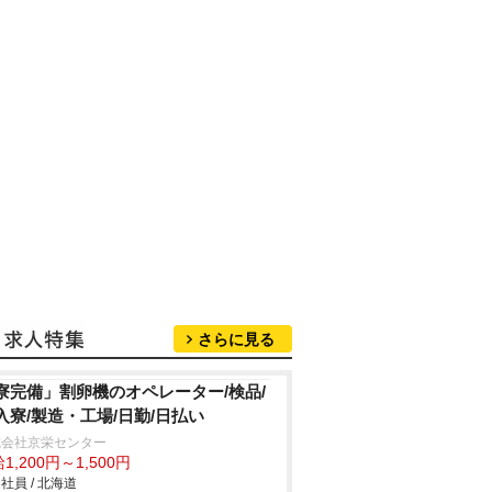
さらに見る
寮完備」割卵機のオペレーター/検品/
入寮/製造・工場/日勤/日払い
式会社京栄センター
1,200円～1,500円
社員 / 北海道