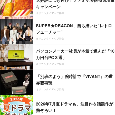
大好評につき再び！ファミマ名物45％増量
キャンペーン
オリコンタイアップ特集
SUPER★DRAGON、自ら描いた”レトロ
フューチャー”
オリコンタイアップ特集
パソコンメーカー社員が本気で選んだ「10
万円台PC３選」
オリコンタイアップ特集
「別班のよう」腕時計で『VIVANT』の世
界観再現
オリコンタイアップ特集
2026年7月夏ドラマも、注目作＆話題作が
勢ぞろい！