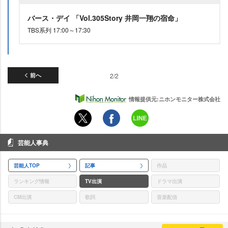
バース・デイ 「Vol.305Story 井岡一翔の宿命」
TBS系列 17:00～17:30
前へ
2/2
情報提供元:ニホンモニター株式会社
芸能人事典
芸能人TOP
記事
作品
ランキング情報
TV出演
ドラマ出演
CM出演
歌詞
音楽配信