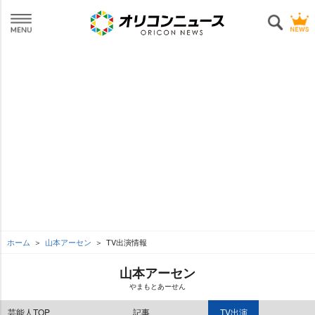
ホーム
山本アーセン
TV出演情報
山本アーセン
まもとあーせん
芸能人TOP
記事
TV出演