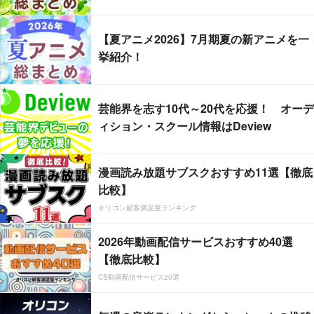
【夏アニメ2026】7月期夏の新アニメを一
挙紹介！
芸能界を志す10代～20代を応援！ オーデ
ィション・スクール情報はDeview
漫画読み放題サブスクおすすめ11選【徹底
比較】
オリコン顧客満足度ランキング
2026年動画配信サービスおすすめ40選
【徹底比較】
CS動画配信サービス20選