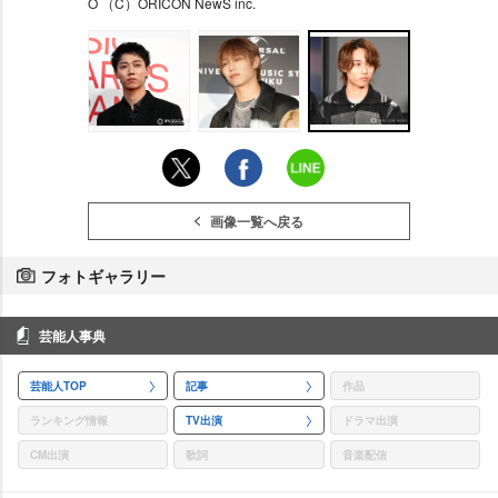
O （C）ORICON NewS inc.
画像一覧へ戻る
フォトギャラリー
芸能人事典
芸能人TOP
記事
作品
ランキング情報
TV出演
ドラマ出演
CM出演
歌詞
音楽配信