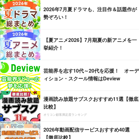
2026年7月夏ドラマも、注目作＆話題作が
勢ぞろい！
【夏アニメ2026】7月期夏の新アニメを一
挙紹介！
芸能界を志す10代～20代を応援！ オーデ
ィション・スクール情報はDeview
漫画読み放題サブスクおすすめ11選【徹底
比較】
オリコン顧客満足度ランキング
2026年動画配信サービスおすすめ40選
【徹底比較】