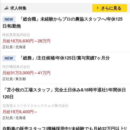
求人特集
さらに見る
「総合職」未経験からプロの農協スタッフへ/年休125
NEW
日/転勤無
峰延農業協同組合
月給16万6,630円～28万円
正社員 / 北海道
「総務」/主任候補/年休125日/賞与実績7ヶ月分
NEW
特許機器株式会社
月給31万3,000円～41万円
正社員 / 東京都
「苫小牧の工場スタッフ」完全土日休み&16時半退社!/年間休日
120日
北海道エコリサイクルシステムズ株式会社
月給19万6,400円～
正社員 / 北海道
自動車の販売スタッフ/積極採用中!/未経験でも月給32万円以上!/