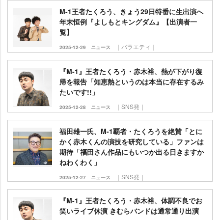
M-1王者たくろう、きょう29日特番に生出演へ
年末恒例『よしもとキングダム』【出演者一
覧】
｜バラエティ｜
2025-12-29
ニュース
『M‐1』王者たくろう・赤木裕、熱が下がり復
帰を報告「知恵熱というのは本当に存在するみ
たいです!!」
｜SNS発｜
2025-12-28
ニュース
福田雄一氏、M-1覇者・たくろうを絶賛「とに
かく赤木くんの演技を研究している」ファンは
期待「福田さん作品にもいつか出る日きますか
ねわくわく」
｜SNS発｜
2025-12-27
ニュース
『M-1』王者たくろう・赤木裕、体調不良でお
笑いライブ休演 きむらバンドは通常通り出演