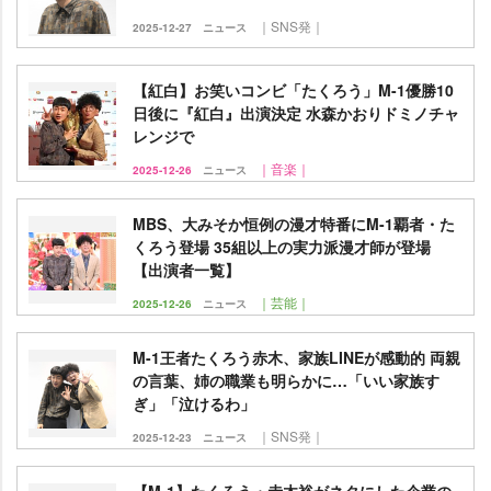
｜SNS発｜
2025-12-27
ニュース
【紅白】お笑いコンビ「たくろう」M-1優勝10
日後に『紅白』出演決定 水森かおりドミノチャ
レンジで
｜音楽｜
2025-12-26
ニュース
MBS、大みそか恒例の漫才特番にM-1覇者・た
くろう登場 35組以上の実力派漫才師が登場
【出演者一覧】
｜芸能｜
2025-12-26
ニュース
M-1王者たくろう赤木、家族LINEが感動的 両親
の言葉、姉の職業も明らかに…「いい家族す
ぎ」「泣けるわ」
｜SNS発｜
2025-12-23
ニュース