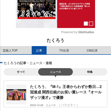
Powered by 
GliaStudios
たくろう
M
u
芸能人TOP
記事
TV出演
CM出演
t
e
たくろうの記事・ニュース・速報
すべて
ニュース
特集
たくろう、『M-1』王者からわずか数日…2
冠達成 関西伝統のお笑い賞レース『オール
ザッツ漫才』で優勝
｜バラエティ｜
2025-12-29
ニュース