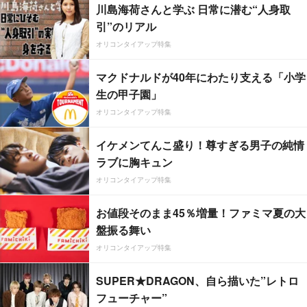
川島海荷さんと学ぶ 日常に潜む“人身取
引”のリアル
オリコンタイアップ特集
マクドナルドが40年にわたり支える「小学
生の甲子園」
オリコンタイアップ特集
イケメンてんこ盛り！尊すぎる男子の純情
ラブに胸キュン
オリコンタイアップ特集
お値段そのまま45％増量！ファミマ夏の大
盤振る舞い
オリコンタイアップ特集
SUPER★DRAGON、自ら描いた”レトロ
フューチャー”