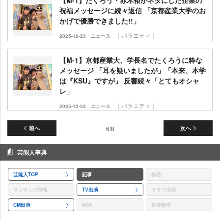
【M-1】たくろう・赤木裕がネタにした企業の
祝福メッセージに続々返信 「京都産業大学のお
かげで優勝できました!!」
｜バラエティ｜
2025-12-23
ニュース
【M-1】京都産業大、学長名でたくろうに粋な
メッセージ 「耳を疑いましたが」「本来、本学
は『KSU』ですが」 反響続々「とてもオシャ
レ」
｜バラエティ｜
2025-12-23
ニュース
前へ
6/8
次へ
芸能人事典
芸能人TOP
記事
作品
ランキング情報
TV出演
ドラマ出演
CM出演
歌詞
音楽配信