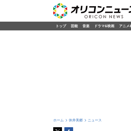
トップ
芸能
音楽
ドラマ&映画
アニメ
ホーム
休井美郷
ニュース