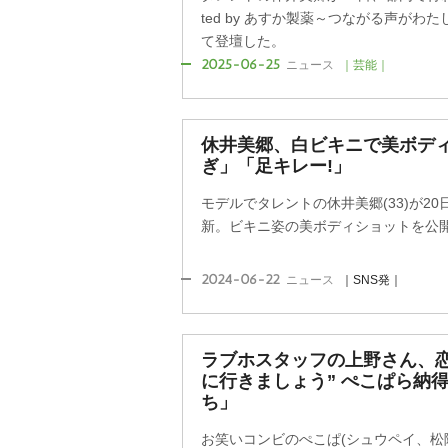
ted by あすか製薬～つながる声が
て登壇した。
2025-06-25
ニュース
｜芸能｜
休井美郷、白ビキニで美ボデ
ぎ」「足キレー!」
モデルでタレントの休井美郷(33)が2
新。ビキニ姿の美ボディショットを公
2024-06-22
ニュース
｜SNS発｜
ラブホスタッフの上野さん、恋
に行きましょう” ぺこぱら納
ち」
お笑いコンビのぺこぱ(シュウペイ、松