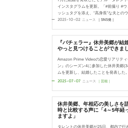
インスタグラムを更新。「#前撮り #ウ
ッシュタグを添え、“高身長”な夫とのウエ
2025-10-02
ニュース
｜SNS発｜
『バチェラー』休井美郷が結
っと見つけることができま
Amazon Prime Videoの恋愛リ
ン』のシーズン4に参加した休井美郷(3
ムを更新し、結婚したことを発表した
2025-07-07
ニュース
｜芸能｜
休井美郷、年相応の美しさを語
時と比較する声に「4～5年経
ますよ」
タレントの休井美郷が25日、都内で行われた『M