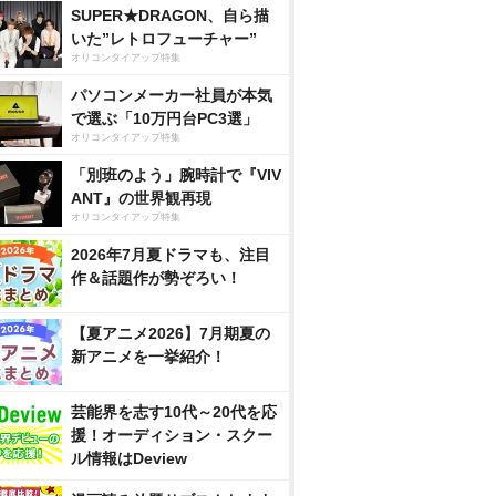
SUPER★DRAGON、自ら描
いた”レトロフューチャー”
オリコンタイアップ特集
パソコンメーカー社員が本気
で選ぶ「10万円台PC3選」
オリコンタイアップ特集
「別班のよう」腕時計で『VIV
ANT』の世界観再現
オリコンタイアップ特集
2026年7月夏ドラマも、注目
作＆話題作が勢ぞろい！
【夏アニメ2026】7月期夏の
新アニメを一挙紹介！
芸能界を志す10代～20代を応
援！オーディション・スクー
ル情報はDeview