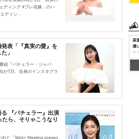
ェディング #プレ花嫁」のハ
ディン...
茶
婚発表「『真実の愛』を
違
した」
オ
アリティ番組『バチェラー・ジャパ
4)が7日、自身のインスタグラ
。
る 『バチェラー』出演
ったら、そりゃこうなり
int+ Meeting presen