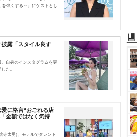
わたしを強くする～』にゲストとし
ィ披露「スタイル良す
0日、自身のインスタグラムを更
開した。
愛に格言“おごれる店
得「金額ではなく気持
陰寺太勇)、モデルでタレント