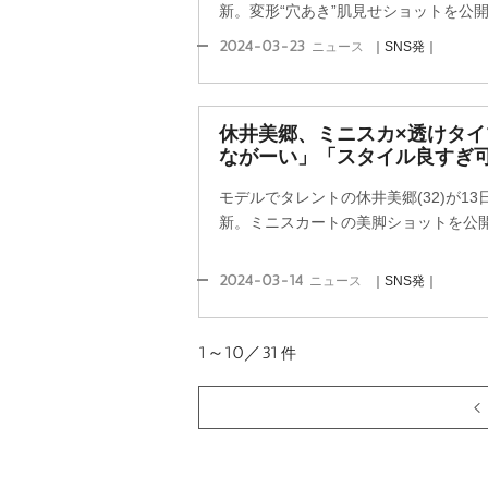
新。変形“穴あき”肌見せショットを公
2024-03-23
ニュース
｜SNS発｜
休井美郷、ミニスカ×透けタ
ながーい」「スタイル良すぎ
モデルでタレントの休井美郷(32)が1
新。ミニスカートの美脚ショットを公
2024-03-14
ニュース
｜SNS発｜
1～10／31
件