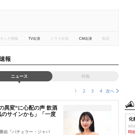
キング情報
TV出演
ドラマ出演
CM出演
歌詞
速報
ニュース
特集
1
2
3
4
次へ
の異変”に心配の声 飲酒
気のサインかも」「一度
化
WD
アリティ番組『バチェラー・ジャパ
時給