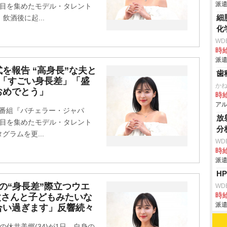
派遣
も注目を集めたモデル・タレント
細
飲酒後に起...
化
WD
時給
派遣
を報告 “高身長”な夫と
歯
露「すごい身長差」「盛
か
おめでとう」
時給
アル
アリティ番組『バチェラー・ジャパ
放
も注目を集めたモデル・タレント
分
グラムを更...
WD
時給
派遣
H
の“身長差”際立つウエ
WD
時給
父さんと子どもみたいな
派遣
合い過ぎます」反響続々
休井美郷(34)が1日、自身の