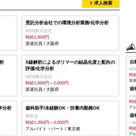
求人検索
受託分析会社での環境分析業務/化学分析
WDB株式会社
時給1,800円
派遣社員 / 大阪府
自
析
X線解析によるポリマーの結晶化度と配向の
評価/化学分析
WD
時給
WDB株式会社
派遣
時給1,800円～2,000円
歯
派遣社員 / 大阪府
か
時給
アル
学分析
歯科助手/未経験OK・扶養内勤務OK
歯
輝常会
時給1,350円～3,000円
一般
時給
アルバイト・パート / 東京都
アル