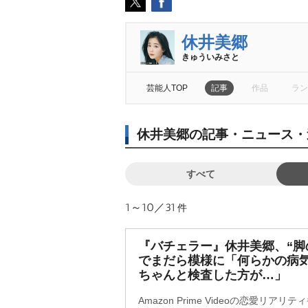
休井美郷
きゅういみさと
芸能人TOP
記事
作品
ラン
休井美郷の記事・ニュース・
すべて
1～10／31
件
『バチェラー』休井美郷、“脚
でまだら模様に「何らかの病
ちゃんと検査した方が…」
Amazon Prime Videoの恋愛リ