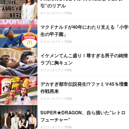
引”のリアル
オリコンタイアップ特集
マクドナルドが40年にわたり支える「小学
生の甲子園」
オリコンタイアップ特集
イケメンてんこ盛り！尊すぎる男子の純情
ラブに胸キュン
オリコンタイアップ特集
デカすぎ都市伝説発生!?ファミマ45％増量
作戦再来
オリコンタイアップ特集
SUPER★DRAGON、自ら描いた”レトロ
フューチャー”
オリコンタイアップ特集