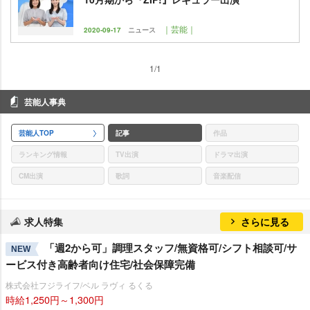
｜芸能｜
2020-09-17
ニュース
1/1
芸能人事典
芸能人TOP
記事
作品
ランキング情報
TV出演
ドラマ出演
CM出演
歌詞
音楽配信
求人特集
さらに見る
「週2から可」調理スタッフ/無資格可/シフト相談可/サ
NEW
ービス付き高齢者向け住宅/社会保障完備
株式会社フジライフ/ベル ラヴィ るくる
時給1,250円～1,300円