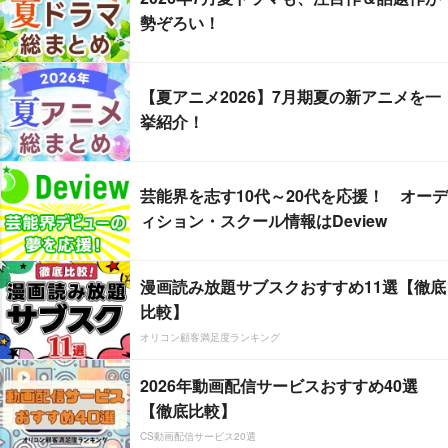
勢ぞろい！
【夏アニメ2026】7月期夏の新アニメを一
挙紹介！
芸能界を志す10代～20代を応援！ オーデ
ィション・スクール情報はDeview
漫画読み放題サブスクおすすめ11選【徹底
比較】
オリコン顧客満足度ランキング
2026年動画配信サービスおすすめ40選
【徹底比較】
CS動画配信サービス20選