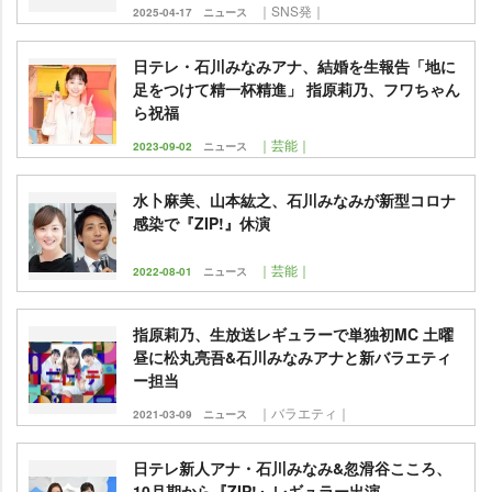
｜SNS発｜
2025-04-17
ニュース
日テレ・石川みなみアナ、結婚を生報告「地に
足をつけて精一杯精進」 指原莉乃、フワちゃん
ら祝福
｜芸能｜
2023-09-02
ニュース
水卜麻美、山本紘之、石川みなみが新型コロナ
感染で『ZIP!』休演
｜芸能｜
2022-08-01
ニュース
指原莉乃、生放送レギュラーで単独初MC 土曜
昼に松丸亮吾&石川みなみアナと新バラエティ
ー担当
｜バラエティ｜
2021-03-09
ニュース
日テレ新人アナ・石川みなみ&忽滑谷こころ、
10月期から『ZIP!』レギュラー出演