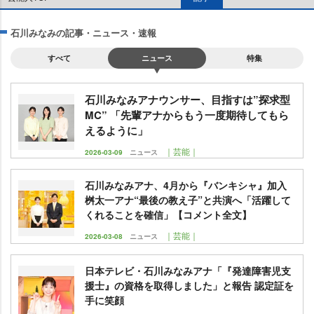
石川みなみの記事・ニュース・速報
すべて
ニュース
特集
石川みなみアナウンサー、目指すは”探求型
MC” 「先輩アナからもう一度期待してもら
えるように」
｜芸能｜
2026-03-09
ニュース
石川みなみアナ、4月から『バンキシャ』加入
桝太一アナ“最後の教え子”と共演へ「活躍して
くれることを確信」【コメント全文】
｜芸能｜
2026-03-08
ニュース
日本テレビ・石川みなみアナ「『発達障害児支
援士』の資格を取得しました」と報告 認定証を
手に笑顔