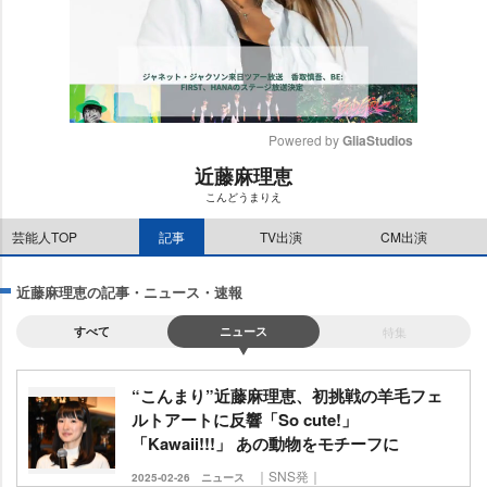
Powered by 
GliaStudios
近藤麻理恵
M
こんどうまりえ
u
t
芸能人TOP
記事
TV出演
CM出演
e
近藤麻理恵の記事・ニュース・速報
すべて
ニュース
特集
“こんまり”近藤麻理恵、初挑戦の羊毛フェ
ルトアートに反響「So cute!」
「Kawaii!!!」 あの動物をモチーフに
｜SNS発｜
2025-02-26
ニュース