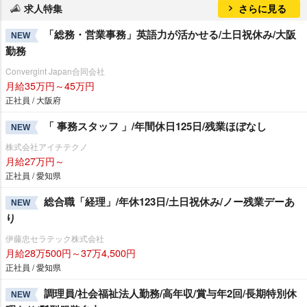
求人特集
さらに見る
「総務・営業事務」英語力が活かせる/土日祝休み/大阪
NEW
勤務
Convergint Japan合同会社
月給35万円～45万円
正社員 / 大阪府
「 事務スタッフ 」/年間休日125日/残業ほぼなし
NEW
株式会社アイチテクノ
月給27万円～
正社員 / 愛知県
総合職「経理」/年休123日/土日祝休み/ノー残業デーあ
NEW
り
伊藤忠セラテック株式会社
月給28万500円～37万4,500円
正社員 / 愛知県
調理員/社会福祉法人勤務/高年収/賞与年2回/長期特別休
NEW