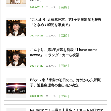
｜芸能｜
2023-07-18
ニュース
“こんまり”近藤麻理恵、第3子男児出産を報告
「ときめく瞬間を家族で」
｜芸能｜
2021-04-23
ニュース
こんまり、第3子妊娠を発表「I have some
news!」 ミランダ・カーら祝福
｜芸能｜
2021-01-29
ニュース
BSテレ東『宇宙の初日の出』海外から矢野顕
子、近藤麻理恵の生出演が決定
｜芸能｜
2020-12-26
ニュース
Netflixのエミー賞史上最多ノミネートが日本の