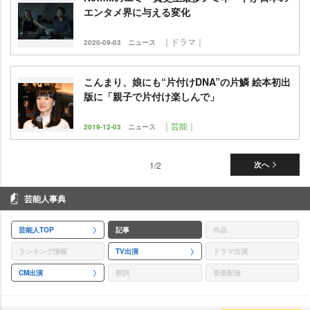
エンタメ界に与える変化
｜ドラマ｜
2020-09-03
ニュース
こんまり、娘にも“片付けDNA”の片鱗 絵本初出
版に「親子で片付け楽しんで」
｜芸能｜
2019-12-03
ニュース
1/2
次へ
芸能人事典
芸能人TOP
記事
作品
ランキング情報
TV出演
ドラマ出演
CM出演
歌詞
音楽配信