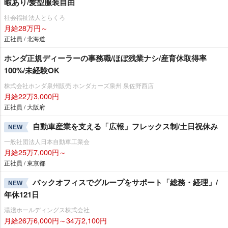
暇あり/髪型服装自由
社会福祉法人とらくろ
月給28万円～
正社員 / 北海道
ホンダ正規ディーラーの事務職/ほぼ残業ナシ/産育休取得率
100%/未経験OK
株式会社ホンダ泉州販売 ホンダカーズ泉州 泉佐野西店
月給22万3,000円
正社員 / 大阪府
自動車産業を支える「広報」フレックス制/土日祝休み
NEW
一般社団法人日本自動車工業会
月給25万7,000円～
正社員 / 東京都
バックオフィスでグループをサポート「総務・経理」/
NEW
年休121日
湯淺ホールディングス株式会社
月給26万6,000円～34万2,100円