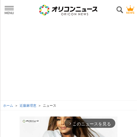
ホーム
近藤麻理恵
ニュース
このニュースを見る
arrow_forward_ios