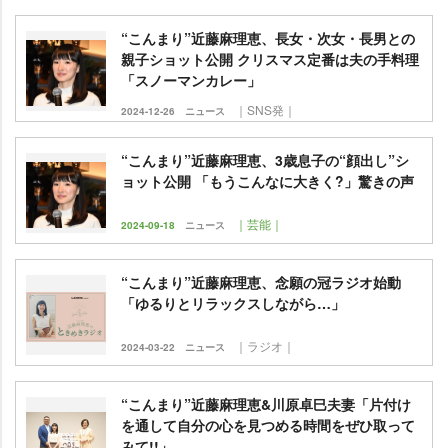
“こんまり”近藤麻理恵、長女・次女・長男との
親子ショット公開 クリスマス定番は夫の手料理
「スノーマンカレー」
｜SNS発｜
2024-12-26
ニュース
“こんまり”近藤麻理恵、3歳息子の“顔出し”シ
ョット公開 「もうこんなに大きく?」驚きの声
｜芸能｜
2024-09-18
ニュース
“こんまり”近藤麻理恵、念願の冠ラジオ始動
「ゆるりとリラックスしながら…」
｜ラジオ｜
2024-03-22
ニュース
“こんまり”近藤麻理恵&川原卓巳夫妻「片付け
を通して自分の心を見つめる時間をぜひ取って
みて!!」