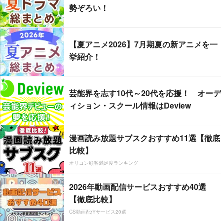
勢ぞろい！
【夏アニメ2026】7月期夏の新アニメを一
挙紹介！
芸能界を志す10代～20代を応援！ オーデ
ィション・スクール情報はDeview
漫画読み放題サブスクおすすめ11選【徹底
比較】
オリコン顧客満足度ランキング
2026年動画配信サービスおすすめ40選
【徹底比較】
CS動画配信サービス20選