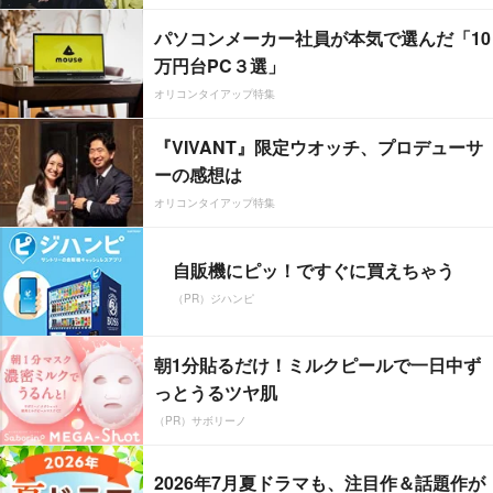
パソコンメーカー社員が本気で選んだ「10
万円台PC３選」
オリコンタイアップ特集
『VIVANT』限定ウオッチ、プロデューサ
ーの感想は
オリコンタイアップ特集
自販機にピッ！ですぐに買えちゃう
（PR）ジハンピ
朝1分貼るだけ！ミルクピールで一日中ず
っとうるツヤ肌
（PR）サボリーノ
2026年7月夏ドラマも、注目作＆話題作が