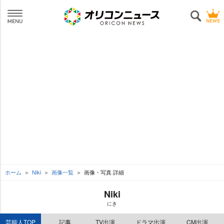
ホーム
Niki
画像一覧
画像・写真 詳細
Niki
にき
芸能人TOP
記事
TV出演
ドラマ出演
CM出演