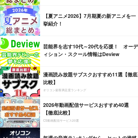
【夏アニメ2026】7月期夏の新アニメを一
挙紹介！
芸能界を志す10代～20代を応援！ オーデ
ィション・スクール情報はDeview
漫画読み放題サブスクおすすめ11選【徹底
比較】
オリコン顧客満足度ランキング
2026年動画配信サービスおすすめ40選
【徹底比較】
CS動画配信サービス20選
毎週の音楽ランキングから、ヒットの推移