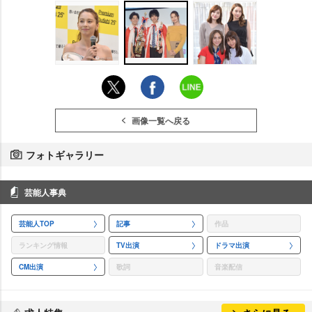
画像一覧へ戻る
フォトギャラリー
芸能人事典
芸能人TOP
記事
作品
ランキング情報
TV出演
ドラマ出演
CM出演
歌詞
音楽配信