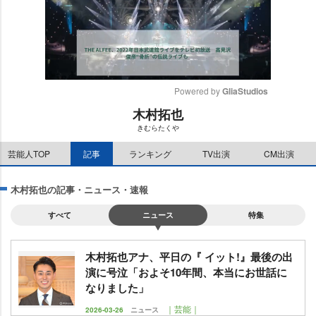
Powered by 
GliaStudios
木村拓也
M
きむらたく
u
t
芸能人TOP
記事
ランキング
TV出演
CM出演
e
木村拓也の記事・ニュース・速報
すべて
ニュース
特集
木村拓也アナ、平日の『 イット!』最後の出
演に号泣「およそ10年間、本当にお世話に
なりました」
｜芸能｜
2026-03-26
ニュース