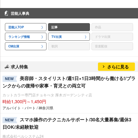
芸能人事典
芸能人TOP
記事
作品
ランキング情報
TV出演
ドラマ出演
CM出演
歌詞
音楽配信
求人特集
さらに見る
美容師・スタイリスト/週1日×1日3時間から働ける!/ブラ
NEW
ンクからの復帰や家事・育児との両立可
カットカラー専門店チョキぺタ 厚木ガーデンシティ店
時給1,300円～1,450円
アルバイト・パート / 神奈川県
スマホ操作のテクニカルサポート/30名大量募集/週休3
NEW
日OK/未経験歓迎
株式会社ベルシステム24