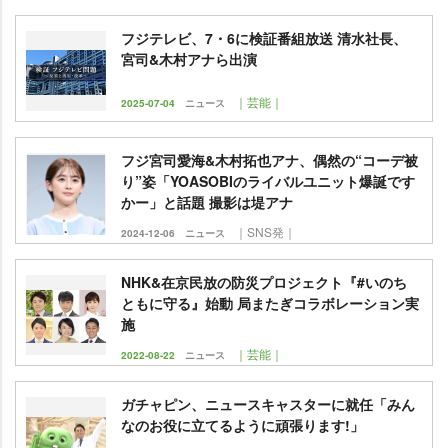
フジテレビ、7・6に検証番組放送 清水社長、
宮司&木村アナら出演
｜芸能｜
2025-07-04
ニュース
フジ宮司愛海&木村拓也アナ、偶然の“コーデ被
り”姿「YOASOBIのライバルユニット爆誕です
かー」と話題 撮影は堤アナ
｜SNS発｜
2024-12-06
ニュース
NHK&在京民放の防災プロジェクト『#いのち
ともに守る』始動 局またぎコラボレーション実
施
｜芸能｜
2022-08-22
ニュース
ガチャピン、ニュースキャスターに就任「みん
なのお役に立てるように頑張ります!」