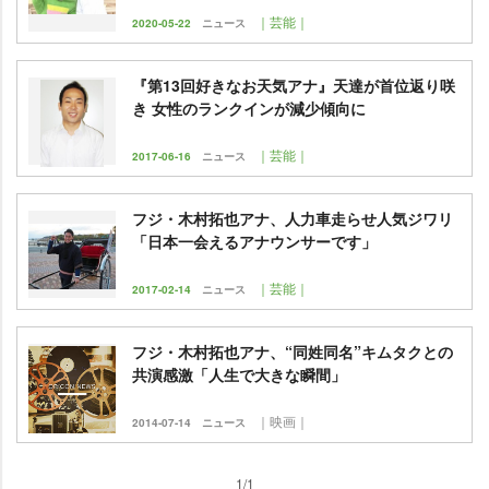
｜芸能｜
2020-05-22
ニュース
『第13回好きなお天気アナ』天達が首位返り咲
き 女性のランクインが減少傾向に
｜芸能｜
2017-06-16
ニュース
フジ・木村拓也アナ、人力車走らせ人気ジワリ
「日本一会えるアナウンサーです」
｜芸能｜
2017-02-14
ニュース
フジ・木村拓也アナ、“同姓同名”キムタクとの
共演感激「人生で大きな瞬間」
｜映画｜
2014-07-14
ニュース
1/1