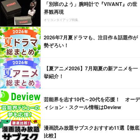
「別班のよう」腕時計で『VIVANT』の世
界観再現
オリコンタイアップ特集
2026年7月夏ドラマも、注目作＆話題作が
勢ぞろい！
【夏アニメ2026】7月期夏の新アニメを一
挙紹介！
芸能界を志す10代～20代を応援！ オーデ
ィション・スクール情報はDeview
漫画読み放題サブスクおすすめ11選【徹底
比較】