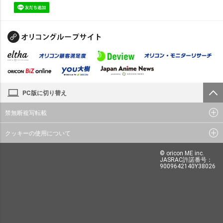
PC版に切り替え
禁無断複写転載
クッキーの使用について
© oricon ME inc.
JASRAC許諾番号：
9009642140Y38026