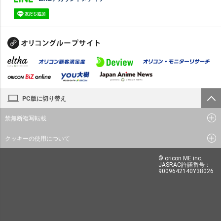
PC版に切り替え
禁無断複写転載
クッキーの使用について
© oricon ME inc.
JASRAC許諾番号：
9009642140Y38026