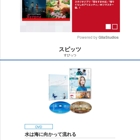
Powered by 
GliaStudios
スピッツ
M
すぴっつ
u
t
e
DVD
水は海に向かって流れる