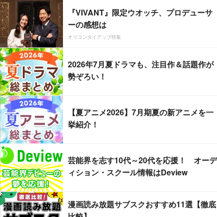
『VIVANT』限定ウオッチ、プロデューサ
ーの感想は
オリコンタイアップ特集
2026年7月夏ドラマも、注目作＆話題作が
勢ぞろい！
【夏アニメ2026】7月期夏の新アニメを一
挙紹介！
芸能界を志す10代～20代を応援！ オーデ
ィション・スクール情報はDeview
漫画読み放題サブスクおすすめ11選【徹底
比較】