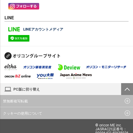
LINE
LINEアカウントメディア
PC版に切り替え
禁無断複写転載
クッキーの使用について
© oricon ME inc.
JASRAC許諾番号：