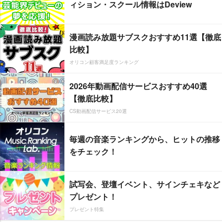
ィション・スクール情報はDeview
漫画読み放題サブスクおすすめ11選【徹底
比較】
オリコン顧客満足度ランキング
2026年動画配信サービスおすすめ40選
【徹底比較】
CS動画配信サービス20選
毎週の音楽ランキングから、ヒットの推移
をチェック！
試写会、登壇イベント、サインチェキなど
プレゼント！
プレゼント特集