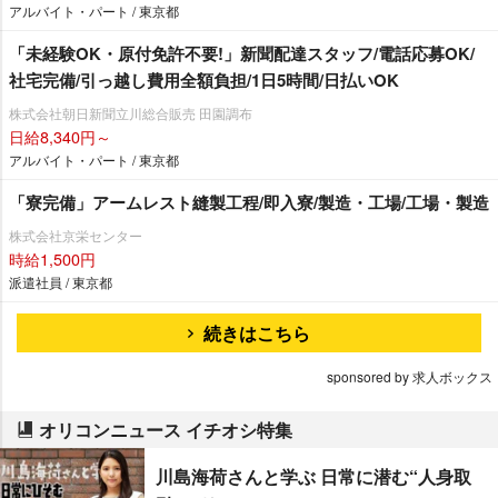
アルバイト・パート / 東京都
「未経験OK・原付免許不要!」新聞配達スタッフ/電話応募OK/
社宅完備/引っ越し費用全額負担/1日5時間/日払いOK
株式会社朝日新聞立川総合販売 田園調布
日給8,340円～
アルバイト・パート / 東京都
「寮完備」アームレスト縫製工程/即入寮/製造・工場/工場・製造
株式会社京栄センター
時給1,500円
派遣社員 / 東京都
続きはこちら
sponsored by 求人ボックス
オリコンニュース イチオシ特集
川島海荷さんと学ぶ 日常に潜む“人身取