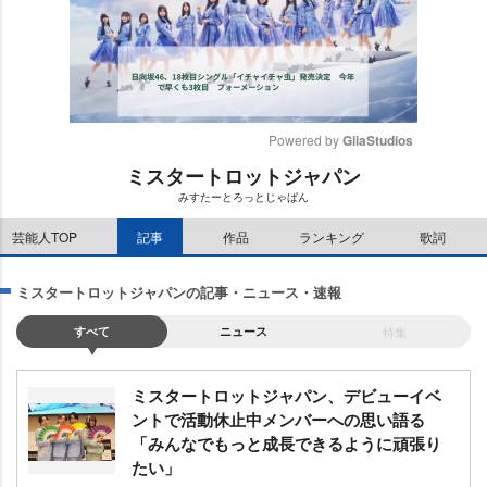
Powered by 
GliaStudios
ミスタートロットジャパン
M
みすたーとろっとじゃぱん
u
t
芸能人TOP
記事
作品
ランキング
歌詞
e
ミスタートロットジャパンの記事・ニュース・速報
すべて
ニュース
特集
ミスタートロットジャパン、デビューイベ
ントで活動休止中メンバーへの思い語る
「みんなでもっと成長できるように頑張り
たい」