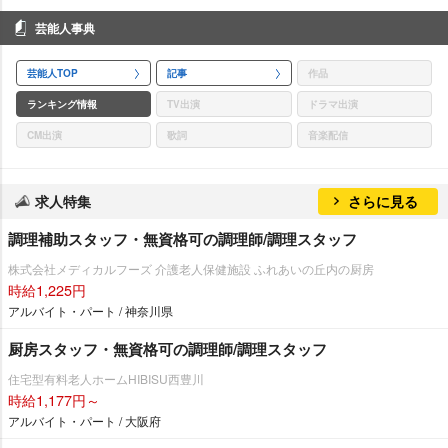
芸能人事典
芸能人TOP
記事
作品
ランキング情報
TV出演
ドラマ出演
CM出演
歌詞
音楽配信
求人特集
さらに見る
調理補助スタッフ・無資格可の調理師/調理スタッフ
株式会社メディカルフーズ 介護老人保健施設 ふれあいの丘内の厨房
時給1,225円
アルバイト・パート / 神奈川県
厨房スタッフ・無資格可の調理師/調理スタッフ
住宅型有料老人ホームHIBISU西豊川
時給1,177円～
アルバイト・パート / 大阪府