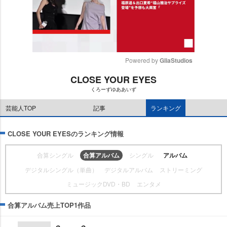
Powered by 
GliaStudios
CLOSE YOUR EYES
M
くろーずゆああいず
u
t
芸能人TOP
記事
ランキング
e
CLOSE YOUR EYESのランキング情報
合算シングル
合算アルバム
シングル
アルバム
デジタルシングル（単曲）
デジタルアルバム
ストリーミング
ミュージックDVD・BD
エンタメ
合算アルバム売上TOP1作品