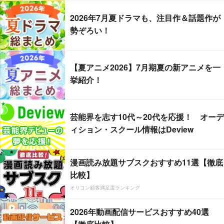
2026年7月夏ドラマも、注目作＆話題作が
勢ぞろい！
【夏アニメ2026】7月期夏の新アニメを一
挙紹介！
芸能界を志す10代～20代を応援！ オーデ
ィション・スクール情報はDeview
漫画読み放題サブスクおすすめ11選【徹底
比較】
オリコン顧客満足度ランキング
2026年動画配信サービスおすすめ40選