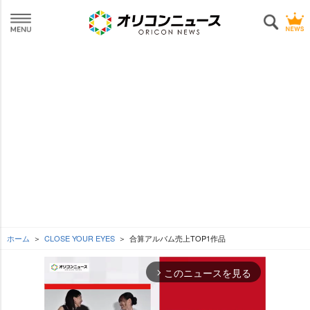
ホーム
CLOSE YOUR EYES
合算アルバム売上TOP1作品
このニュースを見る
arrow_forward_ios