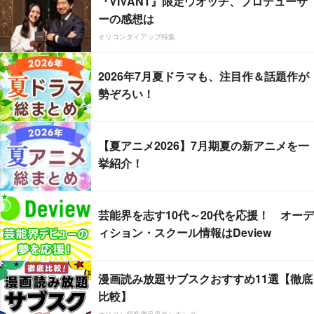
『VIVANT』限定ウオッチ、プロデューサ
ーの感想は
オリコンタイアップ特集
2026年7月夏ドラマも、注目作＆話題作が
勢ぞろい！
【夏アニメ2026】7月期夏の新アニメを一
挙紹介！
芸能界を志す10代～20代を応援！ オーデ
ィション・スクール情報はDeview
漫画読み放題サブスクおすすめ11選【徹底
比較】