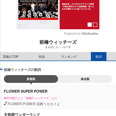
Powered by 
GliaStudios
前橋ウィッチーズ
M
まえばしうぃっちーず
u
t
芸能人TOP
作品
ランキング
歌詞
e
前橋ウィッチーズの歌詞
新着順
曲名順
FLOWER SUPER POWER
MXTV他アニメ「前橋ウィッチーズ」より
FLOWER POWER 花舞うセカイよ
天気雨ワンダーランド