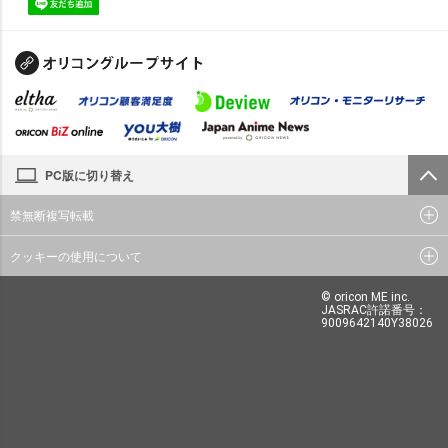
PC版に切り替え
禁無断複写転載
クッキーの使用について
© oricon ME inc.
JASRAC許諾番号：
9009642140Y38026