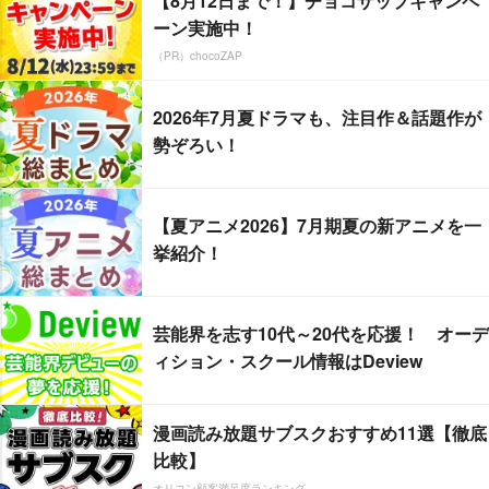
【8月12日まで！】チョコザップキャンペ
ーン実施中！
（PR）chocoZAP
2026年7月夏ドラマも、注目作＆話題作が
勢ぞろい！
【夏アニメ2026】7月期夏の新アニメを一
挙紹介！
芸能界を志す10代～20代を応援！ オーデ
ィション・スクール情報はDeview
漫画読み放題サブスクおすすめ11選【徹底
比較】
オリコン顧客満足度ランキング