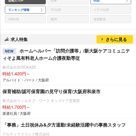
芸能人TOP
記事
作品
ランキング情報
TV出演
ドラマ出演
CM出演
歌詞
音楽配信
求人特集
さらに見る
ホームヘルパー「訪問介護等」/新大阪ケアコミュニテ
NEW
ィそよ風有料老人ホーム介護夜勤専従
株式会社SOYOKAZE
時給1,420円～
アルバイト・パート / 大阪府
保育補助/認可保育園の見守り保育/大阪府和泉市
株式会社ウィルオブ・ワーク キッズケア営業部
時給1,700円～
派遣社員 / 大阪府
「事務」土日祝休み&夕方退勤!未経験活躍中の事務スタッフ
アルティウスリンク株式会社