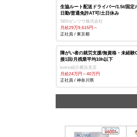
生協ルート配送ドライバー/1.5t/固定
日勤/普通免許AT可/土日休み
SBSゼンツウ株式会社
月給29万9,615円～
正社員 / 東京都
障がい者の就労支援/無資格・未経験O
接1回/月残業平均10h以下
kotrio紹介横浜支店
月給24万円～40万円
正社員 / 神奈川県