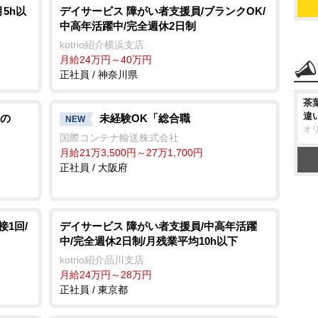
5h以
デイサービス 障がい者支援員/ブランクOK/
中高年活躍中/完全週休2日制
kotrio紹介横浜支店
月給24万円～40万円
正社員 / 神奈川県
茶
違
の
未経験OK「総合職
NEW
オ
国際コンテナ輸送株式会社
月給21万3,500円～27万1,700円
正社員 / 大阪府
1回/
デイサービス 障がい者支援員/中高年活躍
中/完全週休2日制/月残業平均10h以下
kotrio紹介品川支店
月給24万円～28万円
正社員 / 東京都