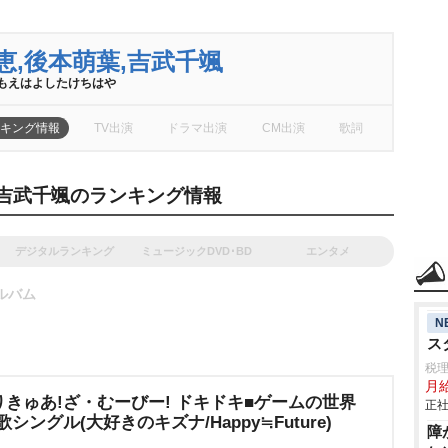
恵,後本萌葉,吉武千颯
ともえはよしたけちは
キング情報
TV出演
ドラマ出演
CM出演
歌詞
,吉武千颯のランキング情報
デジタルランキング
ミュージックDVD･BD
エンタメ
ルバム
N
ス
税
月
きゅあ!ざ・むーびー! ドキドキ■ゲームの世界
正社
シングル(大好きのキズナ/Happy≒Future)
障