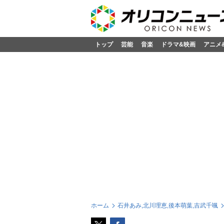
トップ
芸能
音楽
ドラマ&映画
アニメ
ホーム
石井あみ,北川理恵,後本萌葉,吉武千颯