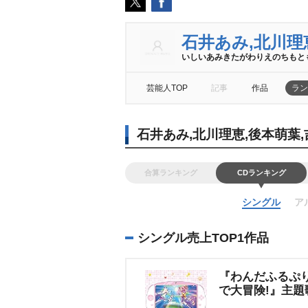
石井あみ,北川理
いしいあみきたがわりえのちも
芸能人TOP
記事
作品
ラン
石井あみ,北川理恵,後本萌葉
合算ランキング
CDランキング
シングル
ア
シングル売上TOP1作品
『わんだふるぷり
で大冒険!』主題歌