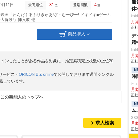
無
31
4
09月11日
最高順位
登場回数
位
週
休
映画「わんだふるぷりきゅあ!ざ・むーびー! ドキドキ■ゲーム
ko
大冒険!」挿入歌 他
月
正社
商品購入
デ
躍
ko
月
クインしたことがある作品を対象に、推定累積売上枚数の上位20
正社
N
サービス・
ORICON BiZ online
で公開しております週間シングル
時
掲載しています。
ヒ
月給
正社
この芸能人のトップへ
N
ム
SB
求人検索
月給
正社