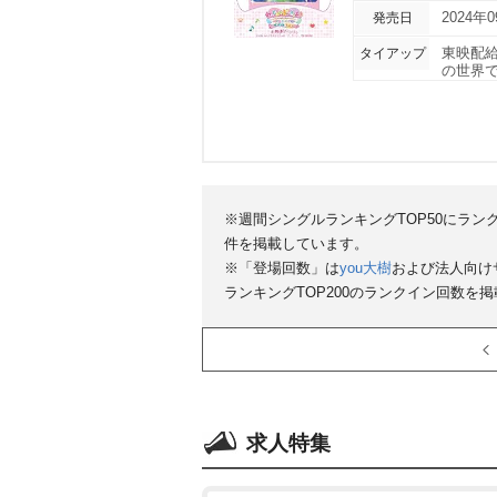
発売日
2024年
タイアップ
東映配給
の世界で
※週間シングルランキングTOP50にラン
件を掲載しています。
※「登場回数」は
you大樹
および法人向け
ランキングTOP200のランクイン回数を
求人特集