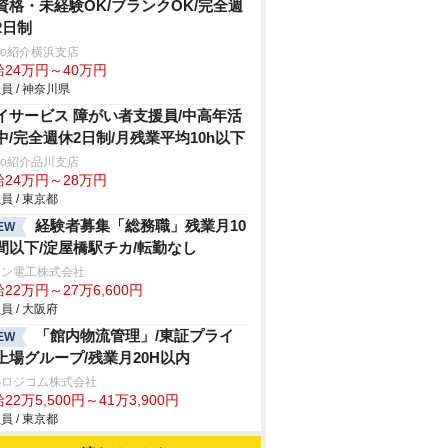
資格・未経験OK/ブランクOK/完全週
2日制
trio紹介横浜支店
給24万円～40万円
員 / 神奈川県
イサービス 障がい者支援員/中高年活
中/完全週休2日制/月残業平均10h以下
trio紹介品川支店
給24万円～28万円
員 / 東京都
経験者募集「総務職」残業月10
EW
間以下/淀屋橋駅チカ/転勤なし
エン電工株式会社
22万円～27万6,600円
員 / 大阪府
「館内物流管理」/東証プライ
EW
上場グループ/残業月20H以内
Sロジコム株式会社
22万5,500円～41万3,900円
員 / 東京都