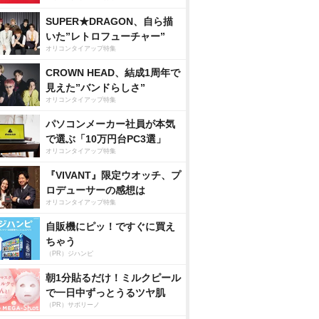
SUPER★DRAGON、自ら描
いた”レトロフューチャー”
オリコンタイアップ特集
CROWN HEAD、結成1周年で
見えた”バンドらしさ”
オリコンタイアップ特集
パソコンメーカー社員が本気
で選ぶ「10万円台PC3選」
オリコンタイアップ特集
『VIVANT』限定ウオッチ、プ
ロデューサーの感想は
オリコンタイアップ特集
自販機にピッ！ですぐに買え
ちゃう
（PR）ジハンピ
朝1分貼るだけ！ミルクピール
で一日中ずっとうるツヤ肌
（PR）サボリーノ