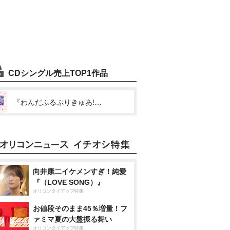
CDシングル売上TOP1作品
『わんだふるぷりきゅあ!ざ・むーびー! ドキドキ■ゲームの世界で大冒険!』主題歌シングル(大好きのキズナ/Happy≒Future)
向井康二イケメンすぎ！純愛
『（LOVE SONG）』
オリコンタイアップ特集
お値段そのまま45％増量！フ
ァミマ夏の大盤振る舞い
オリコンタイアップ特集