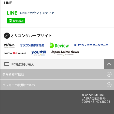
LINE
LINEアカウントメディア
PC版に切り替え
禁無断複写転載
クッキーの使用について
© oricon ME inc.
JASRAC許諾番号：
9009642140Y38026