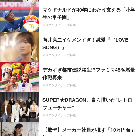
マクドナルドが40年にわたり支える「小学
生の甲子園」
オリコンタイアップ特集
向井康二イケメンすぎ！純愛『（LOVE
SONG）』
オリコンタイアップ特集
デカすぎ都市伝説発生!?ファミマ45％増量
作戦再来
オリコンタイアップ特集
SUPER★DRAGON、自ら描いた”レトロ
フューチャー”
オリコンタイアップ特集
【驚愕】メーカー社員が推す「10万円台」