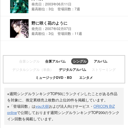
発売日：2003年06月11日
最高順位：3位 登場回数：7週
野に咲く花のように
発売日：2007年02月07日
最高順位：3位 登場回数：11週
合算シングル
合算アルバム
シングル
アルバム
デジタルシングル（単曲）
デジタルアルバム
ストリーミング
ミュージックDVD・BD
エンタメ
※週間シングルランキングTOP50にランクインしたことがある作品
を対象に、推定累積売上枚数の上位20件を掲載しています。
※「登場回数」は
you大樹
および法人向けサービス・
ORICON BiZ
online
で公開しております週間シングルランキングTOP200のランク
イン回数を掲載しています。