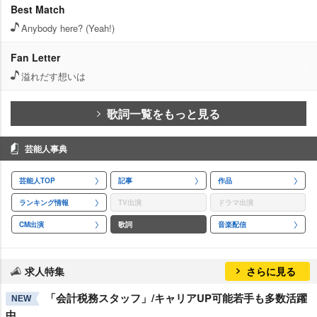
Best Match
Anybody here? (Yeah!)
Fan Letter
溢れだす想いは
歌詞一覧をもっと見る
芸能人事典
芸能人TOP
記事
作品
ランキング情報
TV出演
ドラマ出演
CM出演
歌詞
音楽配信
求人特集
さらに見る
「会計税務スタッフ」/キャリアUP可能若手も多数活躍
NEW
中