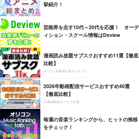
挙紹介！
芸能界を志す10代～20代を応援！ オーデ
ィション・スクール情報はDeview
漫画読み放題サブスクおすすめ11選【徹底
比較】
オリコン顧客満足度ランキング
2026年動画配信サービスおすすめ40選
【徹底比較】
CS動画配信サービス20選
毎週の音楽ランキングから、ヒットの推移
をチェック！