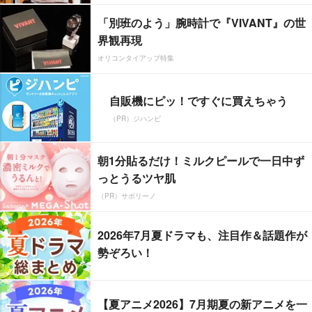
「別班のよう」腕時計で『VIVANT』の世
界観再現
オリコンタイアップ特集
自販機にピッ！ですぐに買えちゃう
（PR）ジハンピ
朝1分貼るだけ！ミルクピールで一日中ず
っとうるツヤ肌
（PR）サボリーノ
2026年7月夏ドラマも、注目作＆話題作が
勢ぞろい！
【夏アニメ2026】7月期夏の新アニメを一