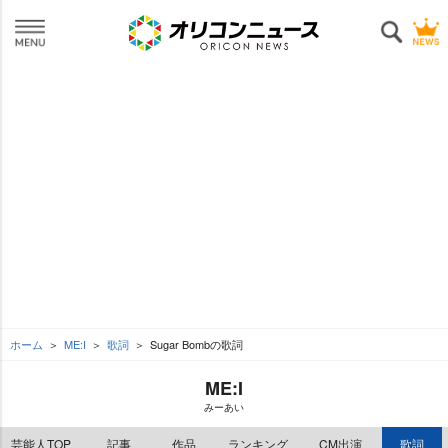
ホーム
ME:I
歌詞
Sugar Bombの歌詞
ME:I
みーあい
芸能人TOP
記事
作品
ランキング
CM出演
歌詞