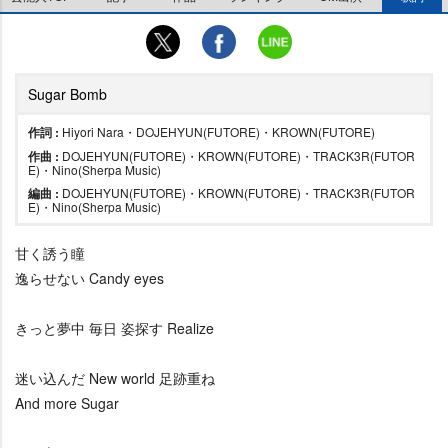
Sugar Bomb
作詞 :
Hiyori Nara・DOJEHYUN(FUTORE)・KROWN(FUTORE)
作曲 :
DOJEHYUN(FUTORE)・KROWN(FUTORE)・TRACK3R(FUTOR
E)・Nino(Sherpa Music)
編曲 :
DOJEHYUN(FUTORE)・KROWN(FUTORE)・TRACK3R(FUTOR
E)・Nino(Sherpa Music)
甘く誘う瞳
逸らせない Candy eyes
きっと夢中 毎日 姿探す Realize
迷い込んだ New world 足跡重ね
And more Sugar