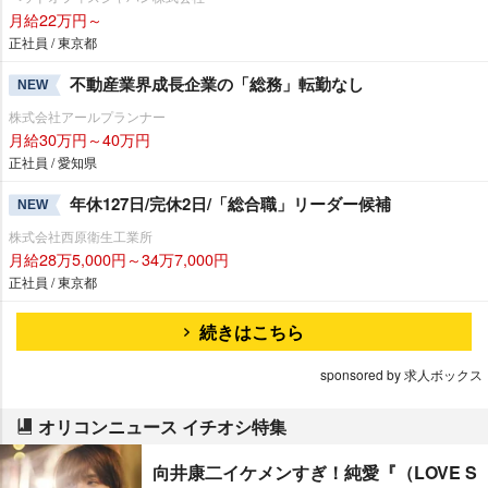
月給22万円～
正社員 / 東京都
不動産業界成長企業の「総務」転勤なし
NEW
株式会社アールプランナー
月給30万円～40万円
正社員 / 愛知県
年休127日/完休2日/「総合職」リーダー候補
NEW
株式会社西原衛生工業所
月給28万5,000円～34万7,000円
正社員 / 東京都
続きはこちら
sponsored by 求人ボックス
オリコンニュース イチオシ特集
向井康二イケメンすぎ！純愛『（LOVE S