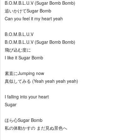
B.O.M.B.L.U.V (Sugar Bomb Bomb)
追いかけてSugar Bomb
Can you feel it my heart yeah
B.O.M.B.L.U.V
B.O.M.B.L.U.V (Sugar Bomb Bomb)
飛び込む度に
I like it Sugar Bomb
素直にJumping now
真似してみる (Yeah yeah yeah yeah)
I falling into your heart
Sugar
ほら心Sugar Bomb
私の体動かすの まだ見ぬ景色へ