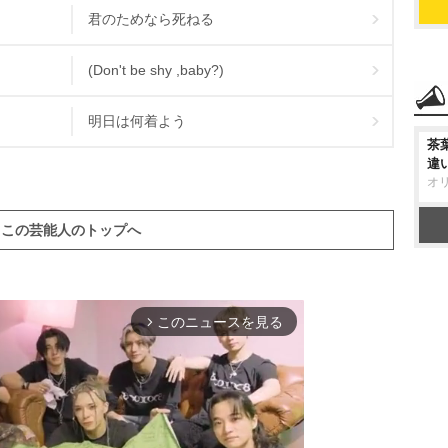
君のためなら死ねる
(Don't be shy ,baby?)
明日は何着よう
茶
違
オ
この芸能人のトップへ
このニュースを見る
arrow_forward_ios