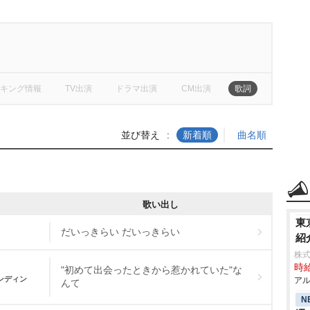
キング情報
TV出演
ドラマ出演
CM出演
歌詞
並び替え
新着順
曲名順
歌い出し
東
だいっきらい だいっきらい
紹
株式
時給
"初めて出会ったときから惹かれていた"な
ンディン
アル
んて
N