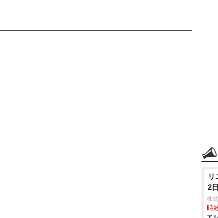
リ
2
株
時給
アル