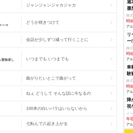
週
ジャンジャンジャカジャカ
履
株
時給
どうか焼きつけて
テーマ
アル
リ
会話が少しずつ減って行くことに
ー
株式
時給
いつまでも いつまでも
アル
ら冒険者し
車
験
曲がりたいとこで曲がって
株式
時給
アル
ねぇ どうして そんな話に今なるの
障
視
100本の白いバラはいらないから
イ
年収
七転んで八起き上がる
アル