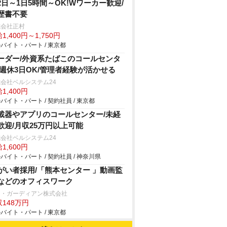
2日～1日5時間～OK!Wワーカー歓迎/
歴書不要
式会社正村
1,400円～1,750円
バイト・パート / 東京都
ーダー/外資系たばこのコールセンタ
/週休3日OK/管理者経験が活かせる
会社ベルシステム24
1,400円
バイト・パート / 契約社員 / 東京都
載器やアプリのコールセンター/未経
歓迎/月収25万円以上可能
会社ベルシステム24
1,600円
バイト・パート / 契約社員 / 神奈川県
がい者採用/「熊本センター 」動画監
などのオフィスワーク
ー・ガーディアン株式会社
148万円
バイト・パート / 東京都