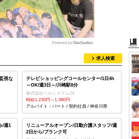
Powered by 
GliaStudios
求人検索
M
u
t
画監視な
テレビショッピングコールセンター/1日4h
～OK/週3日～/川崎駅8分
e
株式会社ベルシステム24
時給1,230円～1,380円
アルバイト・パート / 契約社員 / 神奈川県
/週1
リニューアルオープン/日勤介護スタッフ/週
2日から/ブランク可