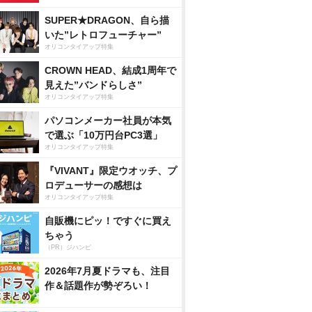
SUPER★DRAGON、自ら描
いた”レトロフューチャー”
オリコンタイアップ特集
CROWN HEAD、結成1周年で
見えた”バンドらしさ”
オリコンタイアップ特集
パソコンメーカー社員が本気
で選ぶ「10万円台PC3選」
オリコンタイアップ特集
『VIVANT』限定ウオッチ、プ
ロデューサーの感想は
オリコンタイアップ特集
自販機にピッ！ですぐに買え
ちゃう
（PR）ジハンピ
2026年7月夏ドラマも、注目
作＆話題作が勢ぞろい！