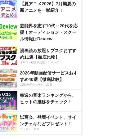
【夏アニメ2026】7月期夏の
新アニメを一挙紹介！
芸能界を志す10代～20代を応
援！オーディション・スクー
ル情報はDeview
漫画読み放題サブスクおすす
め11選【徹底比較】
オリコン顧客満足度ランキング
2026年動画配信サービスおす
すめ40選【徹底比較】
CS動画配信サービス20選
毎週の音楽ランキングから、
ヒットの推移をチェック！
試写会、登壇イベント、サイ
ンチェキなどプレゼント！
プレゼント特集