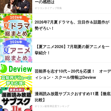
ーの感想は
オリコンタイアップ特集
2026年7月夏ドラマも、注目作＆話題作が
勢ぞろい！
【夏アニメ2026】7月期夏の新アニメを一
挙紹介！
芸能界を志す10代～20代を応援！ オーデ
ィション・スクール情報はDeview
漫画読み放題サブスクおすすめ11選【徹底
比較】
オリコン顧客満足度ランキング