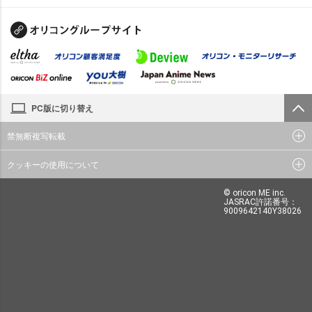
PC版に切り替え
禁無断複写転載
クッキーの使用について
© oricon ME inc.
JASRAC許諾番号：
9009642140Y38026