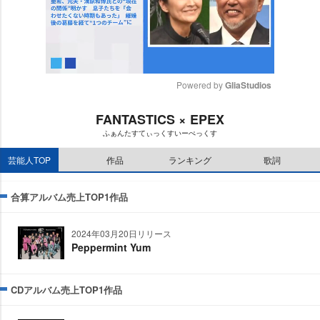
Powered by 
GliaStudios
M
FANTASTICS × EPEX
u
ふぁんたすてぃっくすいーぺっくす
t
e
芸能人TOP
作品
ランキング
歌詞
合算アルバム売上TOP1作品
2024年03月20日リリース
Peppermint Yum
CDアルバム売上TOP1作品