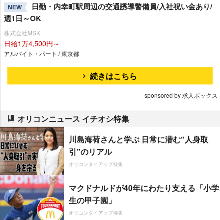
日勤・内幸町駅周辺の交通誘導警備員/入社祝い金あり/
NEW
週1日～OK
株式会社MSK
日給1万4,500円～
アルバイト・パート / 東京都
続きはこちら
sponsored by 求人ボックス
オリコンニュース イチオシ特集
川島海荷さんと学ぶ 日常に潜む“人身取
引”のリアル
オリコンタイアップ特集
マクドナルドが40年にわたり支える「小学
生の甲子園」
オリコンタイアップ特集