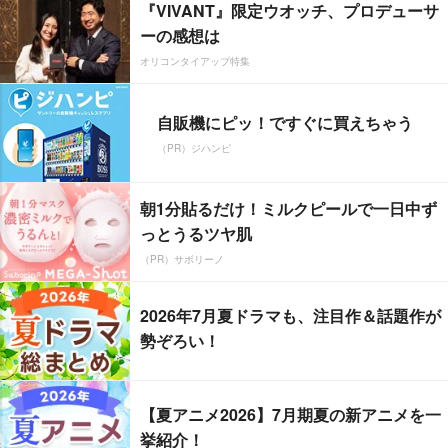
『VIVANT』限定ウオッチ、プロデューサ
ーの感想は
オリコンタイアップ特集
自販機にピッ！ですぐに買えちゃう
（PR）ジハンピ
朝1分貼るだけ！ミルクピールで一日中ず
っとうるツヤ肌
（PR）サボリーノ
2026年7月夏ドラマも、注目作＆話題作が
勢ぞろい！
【夏アニメ2026】7月期夏の新アニメを一
挙紹介！