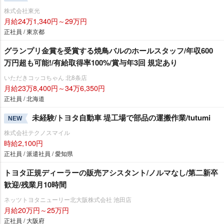
株式会社東光
月給24万1,340円～29万円
正社員 / 東京都
グランプリ金賞を受賞する焼鳥バルのホールスタッフ/年収600
万円超も可能!/有給取得率100%/賞与年3回 規定あり
いただきコッコちゃん 北8条店
月給23万8,400円～34万6,350円
正社員 / 北海道
未経験/トヨタ自動車 堤工場で部品の運搬作業/tutumi
NEW
株式会社テクノスマイル
時給2,100円
正社員 / 派遣社員 / 愛知県
トヨタ正規ディーラーの販売アシスタント/ノルマなし/第二新卒
歓迎/残業月10時間
ネッツトヨタニューリー北大阪株式会社 池田店
月給20万円～25万円
正社員 / 大阪府