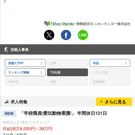
情報提供元:ニホンモニター株式会社
芸能人事典
芸能人TOP
記事
作品
ランキング情報
TV出演
ドラマ出演
CM出演
歌詞
音楽配信
求人特集
さらに見る
「学校職員/愛玩動物看護/」 年間休日121日
NEW
学校法人21世紀アカデメイア
月給28万4,000円～38万円
正社員 / 大阪府