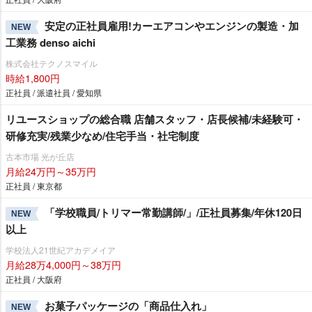
安定の正社員雇用!カーエアコンやエンジンの製造・加
NEW
工業務 denso aichi
株式会社テクノスマイル
時給1,800円
正社員 / 派遣社員 / 愛知県
リユースショップの総合職 店舗スタッフ・店長候補/未経験可・
研修充実/残業少なめ/住宅手当・社宅制度
古本市場 光が丘店
月給24万円～35万円
正社員 / 東京都
「学校職員/トリマー常勤講師/」/正社員募集/年休120日
NEW
以上
学校法人21世紀アカデメイア
月給28万4,000円～38万円
正社員 / 大阪府
お菓子パッケージの「商品仕入れ」
NEW