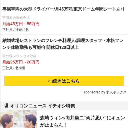
専属車両の大型ドライバー/月45万可/東京ドーム年間シートあり
宮田運送株式会社
月給45万円～55万円
正社員 / 神奈川県
結婚式場レストランのフレンチ料理人/調理スタッフ・本格フレ
ンチ体験勤務も可能/年間休日120日以上
宮の森フランセス教会
月給25万円～26万円
正社員 / 北海道
続きはこちら
sponsored by 求人ボックス
オリコンニュース イチオシ特集
森崎ウィン×向井康二“両片思い”にキュン
が止まらん！