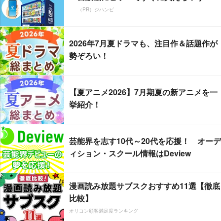
（PR）ジハンピ
2026年7月夏ドラマも、注目作＆話題作が
勢ぞろい！
【夏アニメ2026】7月期夏の新アニメを一
挙紹介！
芸能界を志す10代～20代を応援！ オーデ
ィション・スクール情報はDeview
漫画読み放題サブスクおすすめ11選【徹底
比較】
オリコン顧客満足度ランキング