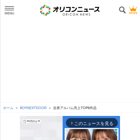
ホーム
BOYNEXTDOOR
合算アルバム売上TOP6作品
このニュースを見る
arrow_forward_ios