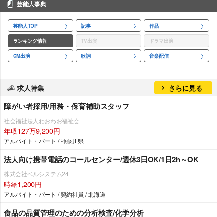
芸能人事典
芸能人TOP
記事
作品
ランキング情報
TV出演
ドラマ出演
CM出演
歌詞
音楽配信
求人特集
さらに見る
障がい者採用/用務・保育補助スタッフ
社会福祉法人わおわお福祉会
年収127万9,200円
アルバイト・パート / 神奈川県
法人向け携帯電話のコールセンター/週休3日OK/1日2h～OK
株式会社ベルシステム24
時給1,200円
アルバイト・パート / 契約社員 / 北海道
食品の品質管理のための分析検査/化学分析