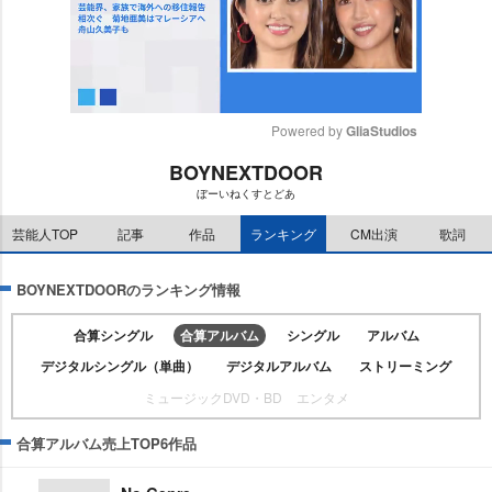
Powered by 
GliaStudios
BOYNEXTDOOR
M
ぼーいねくすとどあ
u
t
芸能人TOP
記事
作品
ランキング
CM出演
歌詞
e
BOYNEXTDOORのランキング情報
合算シングル
合算アルバム
シングル
アルバム
デジタルシングル（単曲）
デジタルアルバム
ストリーミング
ミュージックDVD・BD
エンタメ
合算アルバム売上TOP6作品