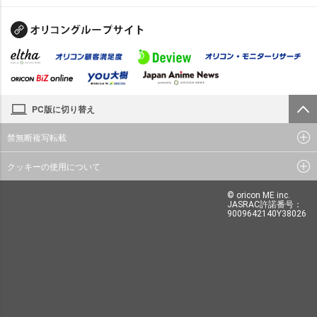
PC版に切り替え
禁無断複写転載
クッキーの使用について
© oricon ME inc.
JASRAC許諾番号：
9009642140Y38026