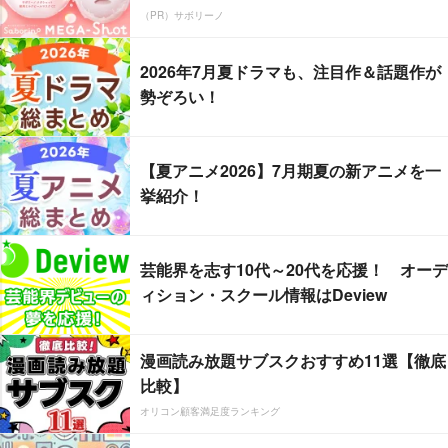
（PR）サボリーノ
2026年7月夏ドラマも、注目作＆話題作が
勢ぞろい！
【夏アニメ2026】7月期夏の新アニメを一
挙紹介！
芸能界を志す10代～20代を応援！ オーデ
ィション・スクール情報はDeview
漫画読み放題サブスクおすすめ11選【徹底
比較】
オリコン顧客満足度ランキング