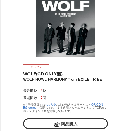
アルバム
WOLF(CD ONLY盤)
WOLF HOWL HARMONY from EXILE TRIBE
最高順位：
4
位
登場回数：
2
回
※「登場回数」は
you大樹
および法人向けサービス・
ORICON
BiZ online
で公開しております週間アルバムランキングTOP300
のランクイン回数を掲載しています。
商品購入