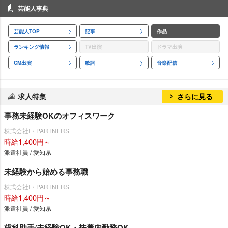
芸能人事典
芸能人TOP
記事
作品
ランキング情報
TV出演
ドラマ出演
CM出演
歌詞
音楽配信
求人特集
さらに見る
事務未経験OKのオフィスワーク
株式会社I・PARTNERS
時給1,400円～
派遣社員 / 愛知県
未経験から始める事務職
株式会社I・PARTNERS
時給1,400円～
派遣社員 / 愛知県
歯科助手/未経験OK・扶養内勤務OK