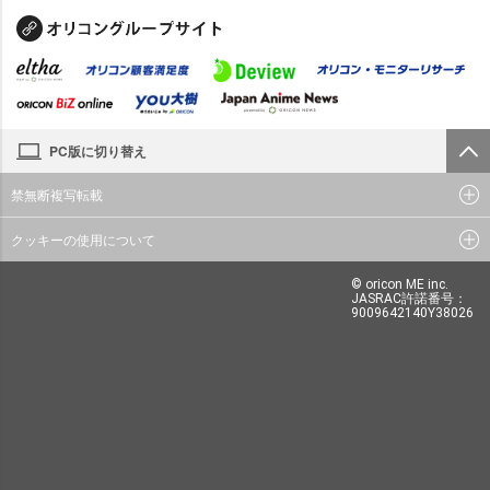
PC版に切り替え
禁無断複写転載
クッキーの使用について
© oricon ME inc.
JASRAC許諾番号：
9009642140Y38026