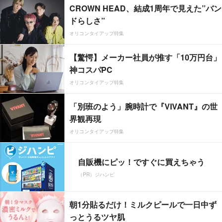
CROWN HEAD、結成1周年で見えた”バン
ドらしさ”
オリコンタイアップ特集
【驚愕】メーカー社員が推す「10万円台」
神コスパPC
オリコンタイアップ特集
「別班のよう」腕時計で『VIVANT』の世
界観再現
オリコンタイアップ特集
自販機にピッ！ですぐに買えちゃう
（PR）ジハンピ
朝1分貼るだけ！ミルクピールで一日中ず
っとうるツヤ肌