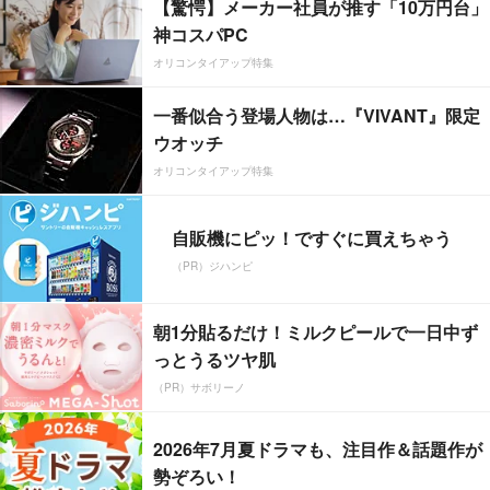
【驚愕】メーカー社員が推す「10万円台」
神コスパPC
オリコンタイアップ特集
一番似合う登場人物は…『VIVANT』限定
ウオッチ
オリコンタイアップ特集
自販機にピッ！ですぐに買えちゃう
（PR）ジハンピ
朝1分貼るだけ！ミルクピールで一日中ず
っとうるツヤ肌
（PR）サボリーノ
2026年7月夏ドラマも、注目作＆話題作が
勢ぞろい！