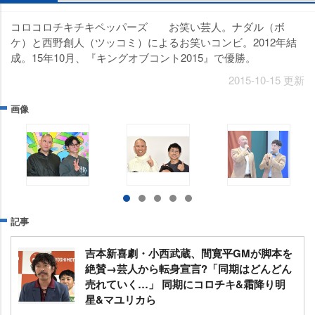
コロコロチキチキペッパーズ お笑い芸人。ナダル（ボ
ケ）と西野創人（ツッコミ）によるお笑いコンビ。2012年結
成。15年10月、『キングオブコント2015』で優勝。
2015-10-15 更新
画像
記事
吉本新喜劇・小西武蔵、間寛平GMが脚本を
絶賛→芸人から転身宣言?「同期はどんどん
売れていく…」 同期にコロチキ&霜降り明
星&マユリカら