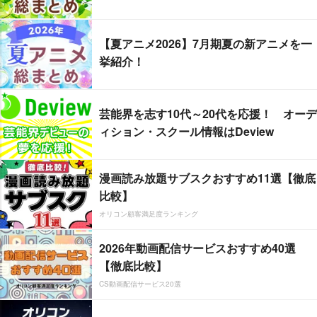
【夏アニメ2026】7月期夏の新アニメを一
挙紹介！
芸能界を志す10代～20代を応援！ オーデ
ィション・スクール情報はDeview
漫画読み放題サブスクおすすめ11選【徹底
比較】
オリコン顧客満足度ランキング
2026年動画配信サービスおすすめ40選
【徹底比較】
CS動画配信サービス20選