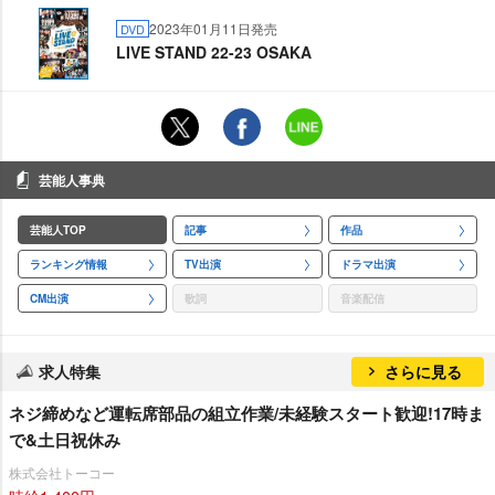
2023年01月11日発売
DVD
LIVE STAND 22-23 OSAKA
芸能人事典
芸能人TOP
記事
作品
ランキング情報
TV出演
ドラマ出演
CM出演
歌詞
音楽配信
求人特集
さらに見る
ネジ締めなど運転席部品の組立作業/未経験スタート歓迎!17時ま
で&土日祝休み
株式会社トーコー