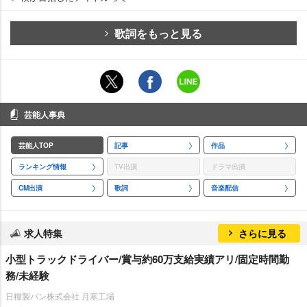
歌詞をもっと見る
芸能人事典
芸能人TOP
記事
作品
ランキング情報
TV出演
ドラマ出演
CM出演
歌詞
音楽配信
求人特集
さらに見る
小型トラックドライバー/賞与約60万支給実績アリ/固定時間勤
務/未経験
日糧製パン株式会社 月寒工場