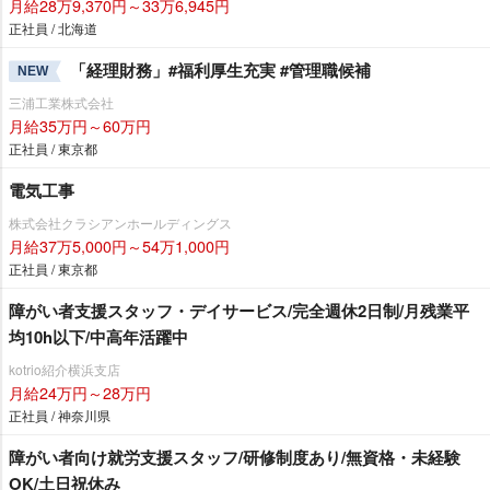
月給28万9,370円～33万6,945円
正社員 / 北海道
「経理財務」#福利厚生充実 #管理職候補
NEW
三浦工業株式会社
月給35万円～60万円
正社員 / 東京都
電気工事
株式会社クラシアンホールディングス
月給37万5,000円～54万1,000円
正社員 / 東京都
障がい者支援スタッフ・デイサービス/完全週休2日制/月残業平
均10h以下/中高年活躍中
kotrio紹介横浜支店
月給24万円～28万円
正社員 / 神奈川県
障がい者向け就労支援スタッフ/研修制度あり/無資格・未経験
OK/土日祝休み