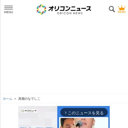
ホーム
高嶺のなでしこ
このニュースを見る
arrow_forward_ios