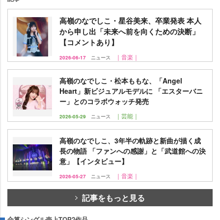
高嶺のなでしこ・星谷美来、卒業発表 本人
から申し出「未来へ前を向くための決断」
【コメントあり】
｜音楽｜
2026-06-17
ニュース
高嶺のなでしこ・松本ももな、「Angel
Heart」新ビジュアルモデルに 「エスターバニ
ー」とのコラボウォッチ発売
｜芸能｜
2026-05-29
ニュース
高嶺のなでしこ、3年半の軌跡と新曲が描く成
長の物語 「ファンへの感謝」と「武道館への決
意」【インタビュー】
｜音楽｜
2026-05-27
ニュース
記事をもっと見る
合算シングル売上TOP2作品