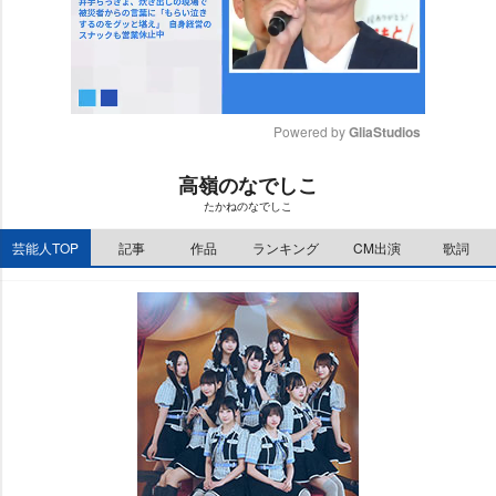
Powered by 
GliaStudios
M
高嶺のなでしこ
u
たかねのなでしこ
t
e
芸能人TOP
記事
作品
ランキング
CM出演
歌詞