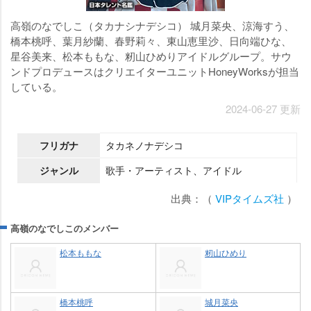
高嶺のなでしこ（タカナシナデシコ） 城月菜央、涼海すう、
橋本桃呼、葉月紗蘭、春野莉々、東山恵里沙、日向端ひな、
星谷美来、松本ももな、籾山ひめりアイドルグループ。サウ
ンドプロデュースはクリエイターユニットHoneyWorksが担当
している。
2024-06-27 更新
フリガナ
タカネノナデシコ
ジャンル
歌手・アーティスト、アイドル
出典：（
VIPタイムズ社
）
高嶺のなでしこのメンバー
松本ももな
籾山ひめり
橋本桃呼
城月菜央