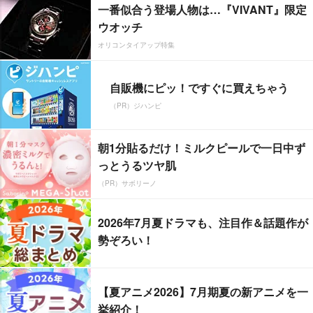
一番似合う登場人物は…『VIVANT』限定
ウオッチ
オリコンタイアップ特集
自販機にピッ！ですぐに買えちゃう
（PR）ジハンピ
朝1分貼るだけ！ミルクピールで一日中ず
っとうるツヤ肌
（PR）サボリーノ
2026年7月夏ドラマも、注目作＆話題作が
勢ぞろい！
【夏アニメ2026】7月期夏の新アニメを一
挙紹介！