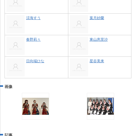
涼海すう
葉月紗蘭
春野莉々
東山恵里沙
日向端ひな
星谷美来
画像
記事