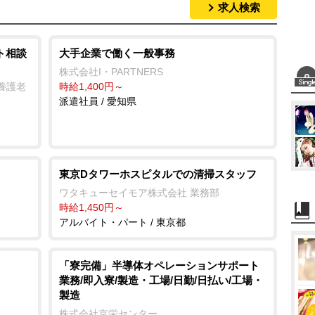
求人検索
ト相談
大手企業で働く一般事務
株式会社I・PARTNERS
養護老
時給1,400円～
派遣社員 / 愛知県
東京Dタワーホスピタルでの清掃スタッフ
ワタキューセイモア株式会社 業務部
時給1,450円～
アルバイト・パート / 東京都
「寮完備」半導体オペレーションサポート
業務/即入寮/製造・工場/日勤/日払い/工場・
製造
株式会社京栄センター