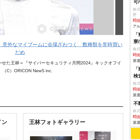
可
株式
野
時給
アル
「
寮
」意外なマイブームに会場ざわつく 数種類を常時買い
株
だめ
時給
派遣
せた王林＝『サイバーセキュリティ月間2024』キックオフイ
「
（C）ORICON NewS inc.
検
株
時給
派遣
不
株式
時給
イン
王林フォトギャラリー
派遣