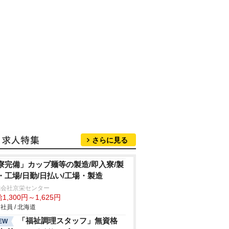
さらに見る
寮完備」カップ麺等の製造/即入寮/製
・工場/日勤/日払い/工場・製造
式会社京栄センター
1,300円～1,625円
社員 / 北海道
「福祉調理スタッフ」無資格
EW