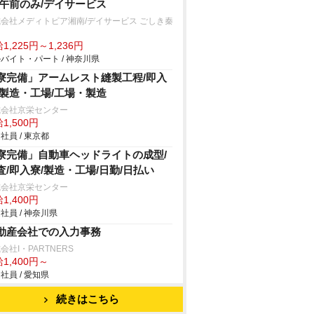
/午前のみ/デイサービス
会社メディトピア湘南/デイサービス ごしき秦
1,225円～1,236円
バイト・パート / 神奈川県
寮完備」アームレスト縫製工程/即入
/製造・工場/工場・製造
式会社京栄センター
1,500円
社員 / 東京都
寮完備」自動車ヘッドライトの成型/
査/即入寮/製造・工場/日勤/日払い
式会社京栄センター
1,400円
社員 / 神奈川県
動産会社での入力事務
会社I・PARTNERS
1,400円～
社員 / 愛知県
続きはこちら