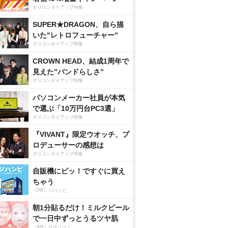
オリコンタイアップ特集
SUPER★DRAGON、自ら描
いた”レトロフューチャー”
オリコンタイアップ特集
CROWN HEAD、結成1周年で
見えた”バンドらしさ”
オリコンタイアップ特集
パソコンメーカー社員が本気
で選ぶ「10万円台PC3選」
オリコンタイアップ特集
『VIVANT』限定ウオッチ、プ
ロデューサーの感想は
オリコンタイアップ特集
自販機にピッ！ですぐに買え
ちゃう
（PR）ジハンピ
朝1分貼るだけ！ミルクピール
で一日中ずっとうるツヤ肌
（PR）サボリーノ