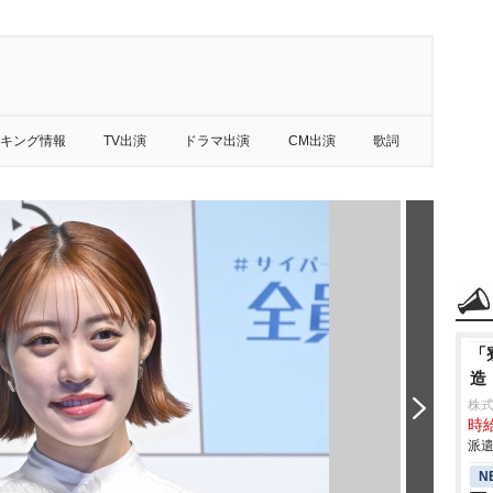
キング情報
TV出演
ドラマ出演
CM出演
歌詞
「
造
株
時給
派遣
N