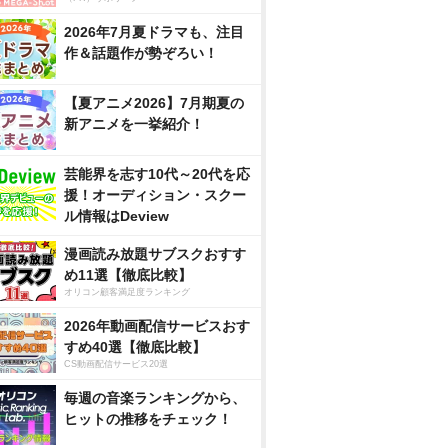
2026年7月夏ドラマも、注目
作＆話題作が勢ぞろい！
【夏アニメ2026】7月期夏の
新アニメを一挙紹介！
芸能界を志す10代～20代を応
援！オーディション・スクー
ル情報はDeview
漫画読み放題サブスクおすす
め11選【徹底比較】
オリコン顧客満足度ランキング
2026年動画配信サービスおす
すめ40選【徹底比較】
CS動画配信サービス20選
毎週の音楽ランキングから、
ヒットの推移をチェック！