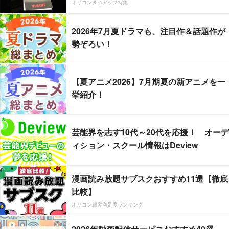
オリコンタイアップ特集
2026年7月夏ドラマも、注目作＆話題作が
勢ぞろい！
【夏アニメ2026】7月期夏の新アニメを一
挙紹介！
芸能界を志す10代～20代を応援！ オーデ
ィション・スクール情報はDeview
漫画読み放題サブスクおすすめ11選【徹底
比較】
オリコン顧客満足度ランキング