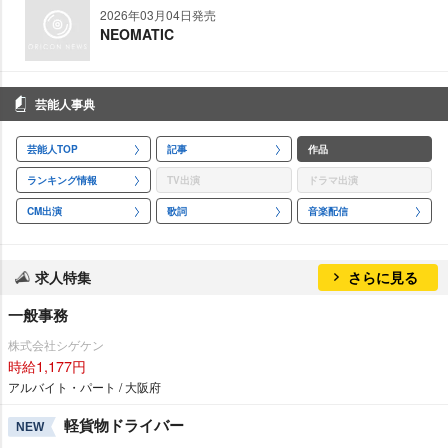
2026年03月04日発売
NEOMATIC
芸能人事典
芸能人TOP
記事
作品
ランキング情報
TV出演
ドラマ出演
CM出演
歌詞
音楽配信
求人特集
さらに見る
一般事務
株式会社シゲケン
時給1,177円
アルバイト・パート / 大阪府
軽貨物ドライバー
NEW