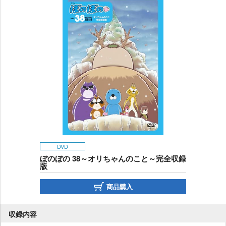
DVD
ぼのぼの 38～オリちゃんのこと～完全収録
版
商品購入
収録内容