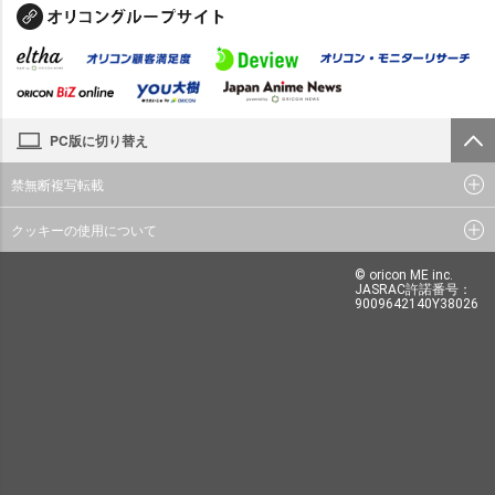
PC版に切り替え
禁無断複写転載
クッキーの使用について
© oricon ME inc.
JASRAC許諾番号：
9009642140Y38026