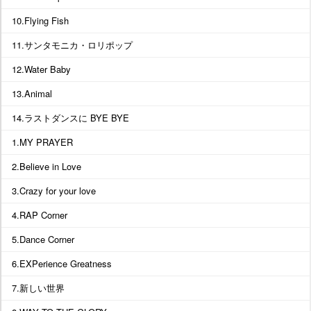
10.Flying Fish
11.サンタモニカ・ロリポップ
12.Water Baby
13.Animal
14.ラストダンスに BYE BYE
1.MY PRAYER
2.Believe in Love
3.Crazy for your love
4.RAP Corner
5.Dance Corner
6.EXPerience Greatness
7.新しい世界