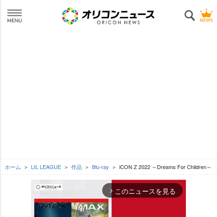
ホーム
LIL LEAGUE
作品
Blu-ray
iCON Z 2022 ～Dreams For Children～
このニュースを見る
arrow_forward_ios