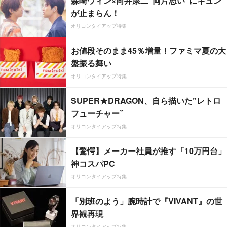
森崎ウィン×向井康二“両片思い”にキュン
が止まらん！
オリコンタイアップ特集
お値段そのまま45％増量！ファミマ夏の大
盤振る舞い
オリコンタイアップ特集
SUPER★DRAGON、自ら描いた”レトロ
フューチャー”
オリコンタイアップ特集
【驚愕】メーカー社員が推す「10万円台」
神コスパPC
オリコンタイアップ特集
「別班のよう」腕時計で『VIVANT』の世
界観再現
オリコンタイアップ特集