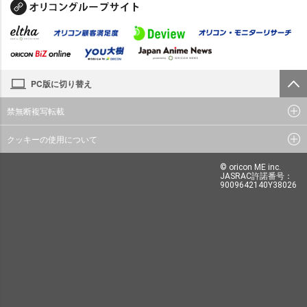
PC版に切り替え
禁無断複写転載
クッキーの使用について
© oricon ME inc.
JASRAC許諾番号：
9009642140Y38026