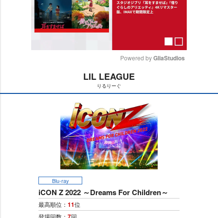
Powered by 
GliaStudios
LIL LEAGUE
M
りるりーぐ
u
t
e
Blu-ray
iCON Z 2022 ～Dreams For Children～
最高順位：
11
位
登場回数：
7
回