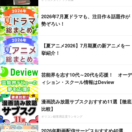
2026年7月夏ドラマも、注目作＆話題作が
勢ぞろい！
【夏アニメ2026】7月期夏の新アニメを一
挙紹介！
芸能界を志す10代～20代を応援！ オーデ
ィション・スクール情報はDeview
漫画読み放題サブスクおすすめ11選【徹底
比較】
オリコン顧客満足度ランキング
2026年動画配信サービスおすすめ40選