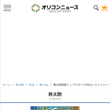
ホーム
柊太朗
作品
Blu-ray
暴太郎戦隊ドンブラザーズVSゼンカイジャー 
柊太朗
とうたろう