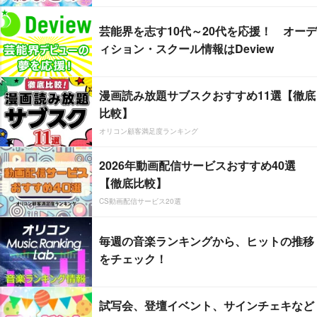
芸能界を志す10代～20代を応援！ オーデ
ィション・スクール情報はDeview
漫画読み放題サブスクおすすめ11選【徹底
比較】
オリコン顧客満足度ランキング
2026年動画配信サービスおすすめ40選
【徹底比較】
CS動画配信サービス20選
毎週の音楽ランキングから、ヒットの推移
をチェック！
試写会、登壇イベント、サインチェキなど