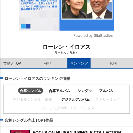
Powered by 
GliaStudios
ローレン・イロアス
M
ろーれんいろあす
u
t
芸能人TOP
作品
ランキング
歌詞
e
ローレン・イロアスのランキング情報
合算シングル
合算アルバム
シングル
アルバム
デジタルシングル（単曲）
デジタルアルバム
ストリーミング
ミュージックDVD・BD
エンタメ
合算シングル売上TOP1作品
FOCUS ON-NIJISANJI SINGLE COLLECTION-