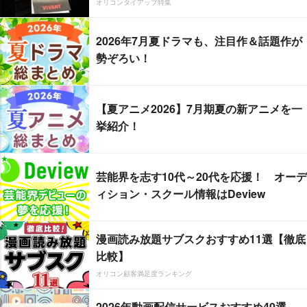
オリコンタイアップ特集
2026年7月夏ドラマも、注目作＆話題作が
勢ぞろい！
【夏アニメ2026】7月期夏の新アニメを一
挙紹介！
芸能界を志す10代～20代を応援！ オーデ
ィション・スクール情報はDeview
漫画読み放題サブスクおすすめ11選【徹底
比較】
オリコン顧客満足度ランキング
2026年動画配信サービスおすすめ40選