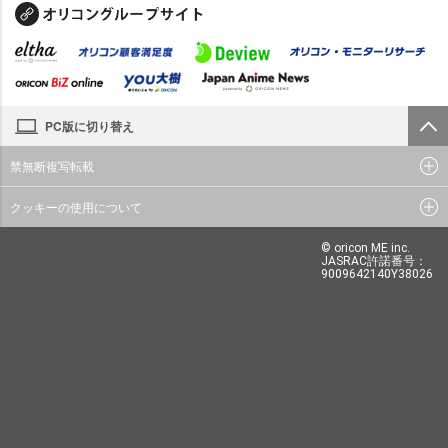
PC版に切り替え
禁無断複写転載
クッキーの使用について
© oricon ME inc.
JASRAC許諾番号：
9009642140Y38026