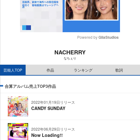
Powered by 
GliaStudios
M
NACHERRY
u
なちぇり
t
e
芸能人TOP
作品
ランキング
歌詞
合算アルバム売上TOP3作品
2022年01月19日リリース
CANDY SUNDAY
2022年06月29日リリース
Now Loading!!