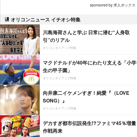
sponsored by 求人ボックス
オリコンニュース イチオシ特集
川島海荷さんと学ぶ 日常に潜む“人身取
引”のリアル
オリコンタイアップ特集
マクドナルドが40年にわたり支える「小学
生の甲子園」
オリコンタイアップ特集
向井康二イケメンすぎ！純愛『（LOVE
SONG）』
オリコンタイアップ特集
デカすぎ都市伝説発生!?ファミマ45％増量
作戦再来