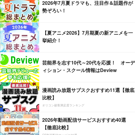
2026年7月夏ドラマも、注目作＆話題作が
勢ぞろい！
【夏アニメ2026】7月期夏の新アニメを一
挙紹介！
芸能界を志す10代～20代を応援！ オーデ
ィション・スクール情報はDeview
漫画読み放題サブスクおすすめ11選【徹底
比較】
オリコン顧客満足度ランキング
2026年動画配信サービスおすすめ40選
【徹底比較】