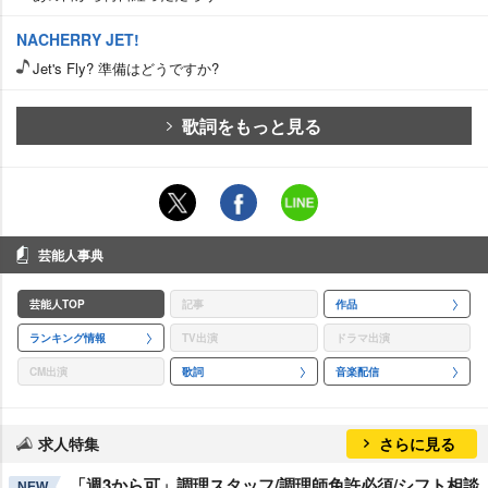
NACHERRY JET!
Jet's Fly? 準備はどうですか?
歌詞をもっと見る
芸能人事典
芸能人TOP
記事
作品
ランキング情報
TV出演
ドラマ出演
CM出演
歌詞
音楽配信
求人特集
さらに見る
「週3から可」調理スタッフ/調理師免許必須/シフト相談
NEW