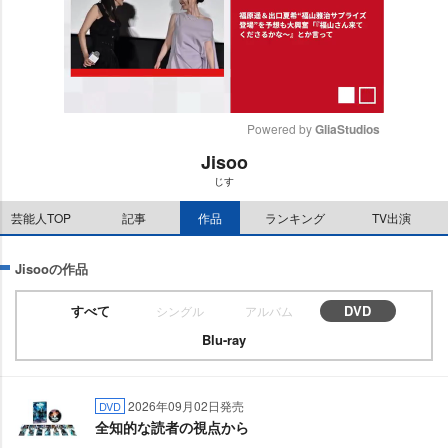
Powered by 
GliaStudios
Jisoo
M
じす
u
t
芸能人TOP
記事
作品
ランキング
TV出演
e
Jisooの作品
すべて
DVD
シングル
アルバム
Blu-ray
2026年09月02日発売
DVD
全知的な読者の視点から