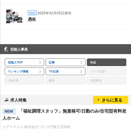
2025年02月05日発売
DVD
憑依
芸能人事典
芸能人TOP
記事
作品
ランキング情報
TV出演
ドラマ出演
CM出演
歌詞
音楽配信
求人特集
さらに見る
「福祉調理スタッフ」無資格可/日勤のみ/住宅型有料老
NEW
人ホーム
ユアスマイル 株式会社/プレタ門真五月田町