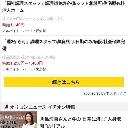
「福祉調理スタッフ」調理師免許必須/シフト相談可/住宅型有料
老人ホーム
株式会社ITMファーマ/きずなの家こうた
時給1,140円
アルバイト・パート / 愛知県
「週2から可」調理スタッフ/無資格可/日勤のみ/病院/社会保障完
備
社会医療法人社団 順江会 江東病院
時給1,250円～1,400円
アルバイト・パート / 東京都
続きはこちら
sponsored by 求人ボックス
オリコンニュース イチオシ特集
川島海荷さんと学ぶ 日常に潜む“人身取
引”のリアル