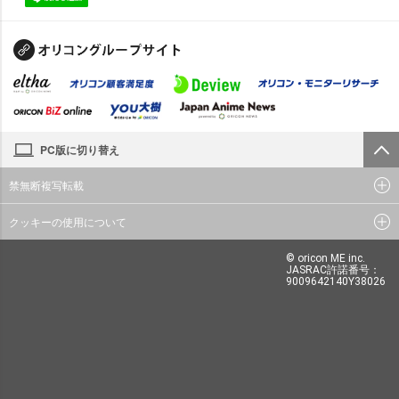
PC版に切り替え
禁無断複写転載
クッキーの使用について
© oricon ME inc.
JASRAC許諾番号：
9009642140Y38026