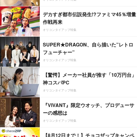
デカすぎ都市伝説発生!?ファミマ45％増量
作戦再来
オリコンタイアップ特集
SUPER★DRAGON、自ら描いた”レトロ
フューチャー”
オリコンタイアップ特集
【驚愕】メーカー社員が推す「10万円台」
神コスパPC
オリコンタイアップ特集
『VIVANT』限定ウオッチ、プロデューサ
ーの感想は
オリコンタイアップ特集
【8月12日まで！】チョコザップキャンペ