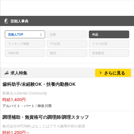
芸能人事典
芸能人TOP
記事
作品
ランキング情報
TV出演
ドラマ出演
CM出演
歌詞
音楽配信
求人特集
さらに見る
歯科助手/未経験OK・扶養内勤務OK
医療法人Dental Community
時給1,400円
アルバイト・パート / 神奈川県
調理補助・無資格可の調理師/調理スタッフ
株式会社HITOWA はなことばプラス練馬中村の厨房
時給1,250円～