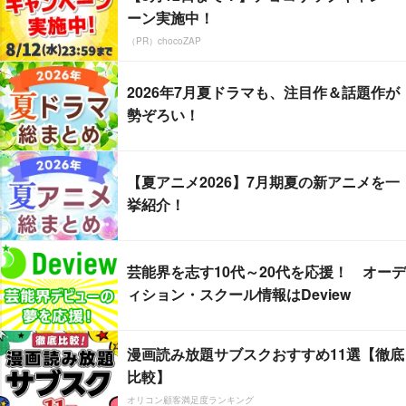
ーン実施中！
（PR）chocoZAP
2026年7月夏ドラマも、注目作＆話題作が
勢ぞろい！
【夏アニメ2026】7月期夏の新アニメを一
挙紹介！
芸能界を志す10代～20代を応援！ オーデ
ィション・スクール情報はDeview
漫画読み放題サブスクおすすめ11選【徹底
比較】
オリコン顧客満足度ランキング