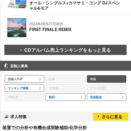
オール・シングルス+カマサミ・コング DJスペシ
ャル&モア
2023年09月27日発売
FIRST FINALE REMIX
CDアルバム売上ランキングをもっと見る
芸能人事典
芸能人TOP
記事
作品
ランキング情報
TV出演
ドラマ出演
CM出演
歌詞
音楽配信
求人特集
さらに見る
装置での分析や有機合成実験補助/化学分析