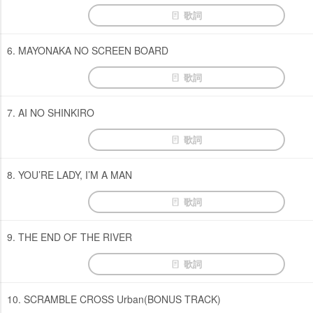
歌詞
6. MAYONAKA NO SCREEN BOARD
歌詞
7. AI NO SHINKIRO
歌詞
8. YOU’RE LADY, I’M A MAN
歌詞
9. THE END OF THE RIVER
歌詞
10. SCRAMBLE CROSS Urban(BONUS TRACK)