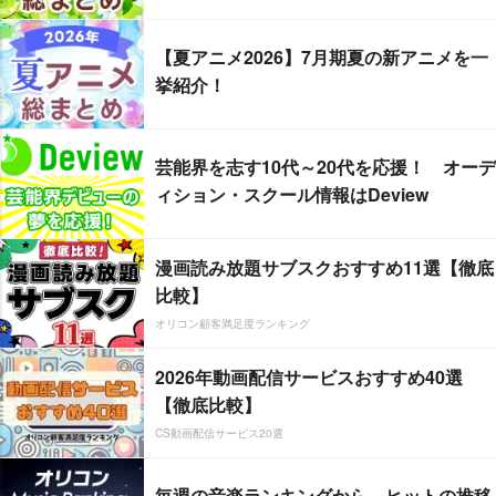
【夏アニメ2026】7月期夏の新アニメを一
挙紹介！
芸能界を志す10代～20代を応援！ オーデ
ィション・スクール情報はDeview
漫画読み放題サブスクおすすめ11選【徹底
比較】
オリコン顧客満足度ランキング
2026年動画配信サービスおすすめ40選
【徹底比較】
CS動画配信サービス20選
毎週の音楽ランキングから、ヒットの推移