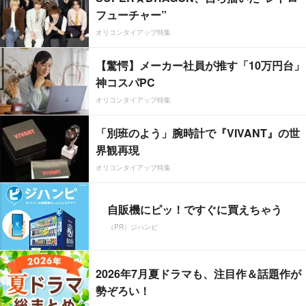
フューチャー”
オリコンタイアップ特集
【驚愕】メーカー社員が推す「10万円台」
神コスパPC
オリコンタイアップ特集
「別班のよう」腕時計で『VIVANT』の世
界観再現
オリコンタイアップ特集
自販機にピッ！ですぐに買えちゃう
（PR）ジハンピ
2026年7月夏ドラマも、注目作＆話題作が
勢ぞろい！