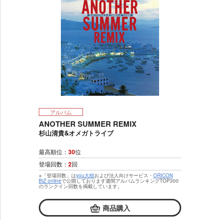
アルバム
ANOTHER SUMMER REMIX
杉山清貴&オメガトライブ
最高順位：
30
位
登場回数：
2
回
※「登場回数」は
you大樹
および法人向けサービス・
ORICON
BiZ online
で公開しております週間アルバムランキングTOP300
のランクイン回数を掲載しています。
商品購入