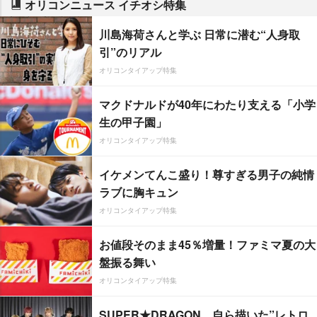
オリコンニュース イチオシ特集
川島海荷さんと学ぶ 日常に潜む“人身取
引”のリアル
オリコンタイアップ特集
マクドナルドが40年にわたり支える「小学
生の甲子園」
オリコンタイアップ特集
イケメンてんこ盛り！尊すぎる男子の純情
ラブに胸キュン
オリコンタイアップ特集
お値段そのまま45％増量！ファミマ夏の大
盤振る舞い
オリコンタイアップ特集
SUPER★DRAGON、自ら描いた”レトロ