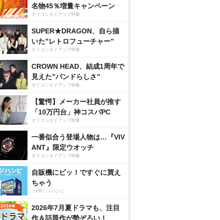
名物45％増量キャンペーン
オリコンタイアップ特集
SUPER★DRAGON、自ら描
いた”レトロフューチャー”
オリコンタイアップ特集
CROWN HEAD、結成1周年で
見えた”バンドらしさ”
オリコンタイアップ特集
【驚愕】メーカー社員が推す
「10万円台」神コスパPC
オリコンタイアップ特集
一番似合う登場人物は…『VIV
ANT』限定ウオッチ
オリコンタイアップ特集
自販機にピッ！ですぐに買え
ちゃう
（PR）ジハンピ
2026年7月夏ドラマも、注目
作＆話題作が勢ぞろい！