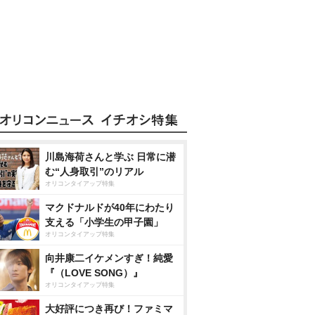
川島海荷さんと学ぶ 日常に潜
む“人身取引”のリアル
オリコンタイアップ特集
マクドナルドが40年にわたり
支える「小学生の甲子園」
オリコンタイアップ特集
向井康二イケメンすぎ！純愛
『（LOVE SONG）』
オリコンタイアップ特集
大好評につき再び！ファミマ