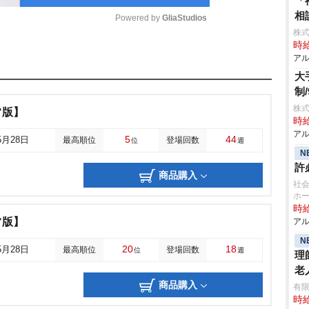
「
相
Powered by 
GliaStudios
株式
時給
M
アル
u
大
制/
t
株式
常版】
e
時給
アル
5
44
5月28日
最高順位
登場回数
位
週
N
許
商品購入
社会
ホー
時給
常版】
アル
N
20
18
5月28日
最高順位
登場回数
位
週
理
老
商品購入
有限
時給