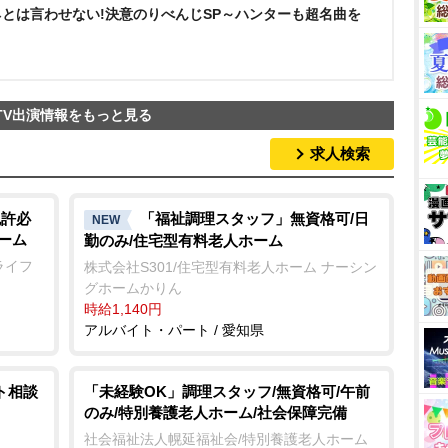
ネとは言わせない!決意のりべんじSP～ハンターも超名曲を
TV出演情報をもっと見る
求人検索
免許必
「福祉調理スタッフ」無資格可/日
NEW
ーム
勤のみ/住宅型有料老人ホーム
ライフ
株式会社S301/住宅型有料老人ホーム ナーシン
グホームかりん
時給1,140円
アルバイト・パート / 愛知県
ト相談
「未経験OK」調理スタッフ/無資格可/午前
のみ/特別養護老人ホーム/社会保障完備
社会福祉法人幌延福祉会/特別養護老人ホーム