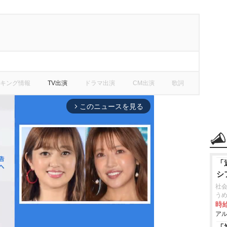
キング情報
TV出演
ドラマ出演
CM出演
歌詞
このニュースを見る
arrow_forward_ios
「
シ
社
う
時給
アル