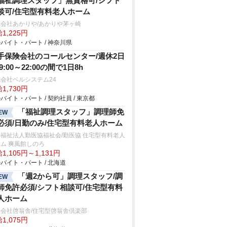
福祉調理スタッフ」無資格可/シフト
談可/住宅型有料老人ホーム
会社あかりや/あかりや茅ヶ崎
1,225円
バイト・パート / 神奈川県
手保険会社のコールセンター/週休2日
9:00～22:00の間で1日8h
会社ベルシステム24
1,730円
バイト・パート / 契約社員 / 東京都
「福祉調理スタッフ」調理師免
EW
必須/日勤のみ/住宅型有料老人ホーム
福祉法人勤医協福祉会/勤医協 住宅型有料老人
ム 爽風館しのろ
1,105円～1,131円
バイト・パート / 北海道
「週2から可」調理スタッフ/調
EW
師免許必須/シフト相談可/住宅型有料
人ホーム
会社啓翁舎/住宅型啓翁舎倶楽部
1,075円