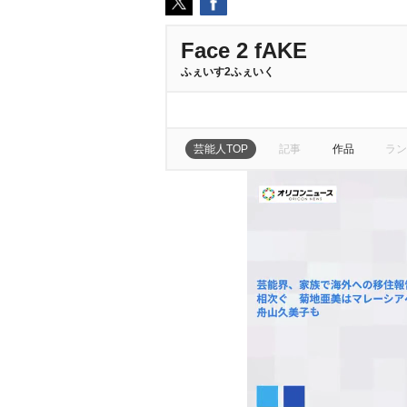
Face 2 fAKE
ふぇいす2ふぇいく
芸能人TOP
記事
作品
ラン